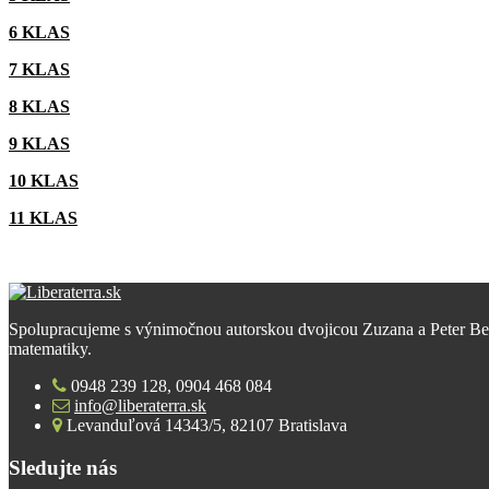
6 KLAS
7 KLAS
8 KLAS
9 KLAS
10 KLAS
11 KLAS
Spolupracujeme s výnimočnou autorskou dvojicou Zuzana a Peter Bero
matematiky.
0948 239 128, 0904 468 084
info@liberaterra.sk
Levanduľová 14343/5, 82107 Bratislava
Sledujte nás