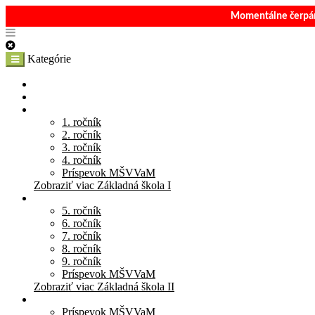
Momentálne čerpám
Kategórie
E-Shop
Materská škola
Základná škola I
1. ročník
2. ročník
3. ročník
4. ročník
Príspevok MŠVVaM
Zobraziť viac Základná škola I
Základná škola II
5. ročník
6. ročník
7. ročník
8. ročník
9. ročník
Príspevok MŠVVaM
Zobraziť viac Základná škola II
Stredná škola
Príspevok MŠVVaM