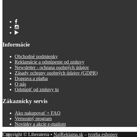
Informácie
Obchodné podmienky
Reklamácie a odstúpenie od zmluvy
Newsletter - ochrana osobných údajov
Zásady ochrany osobných údajov (GDPR)
Doprava a platba
O nás
Odstúpiť od zmluvy tu
Zákaznícky servis
Ako nakupovať + FAQ
Vernostný program
Novinky a akcie e-mailom
Copyright © Liberaterra •
NajReklama.sk
–
tvorba eshopov