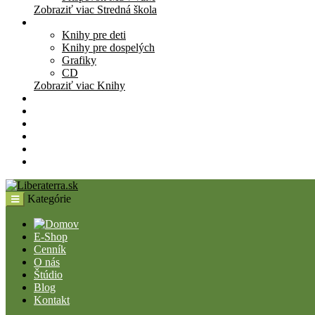
Zobraziť viac Stredná škola
Knihy
Knihy pre deti
Knihy pre dospelých
Grafiky
CD
Zobraziť viac Knihy
Pomôcky
Cenník
O nás
Štúdio
Blog
Kontakt
Kategórie
E-Shop
Cenník
O nás
Štúdio
Blog
Kontakt