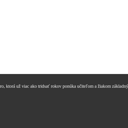
, ktorá už viac ako tridsať rokov ponúka učiteľom a žiakom základný