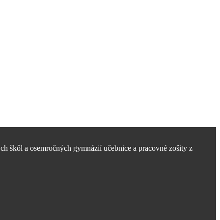
ch škôl a osemročných gymnázií učebnice a pracovné zošity z