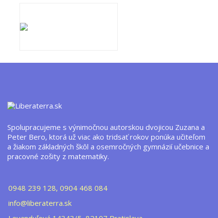
Spolupracujeme s výnimočnou autorskou dvojicou Zuzana a
Peter Bero, ktorá už viac ako tridsať rokov ponúka učiteľom
a žiakom základných škôl a osemročných gymnázií učebnice a
pracovné zošity z matematiky.
0948 239 128, 0904 468 084
info@liberaterra.sk