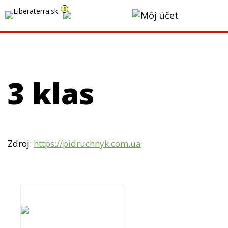
0
Momentálne čerpáme dovolenku. Všetky prijaté objednávky
budeme vybavovať postupne v týždni od 10.8.2026.
3 klas
Zdroj:
https://pidruchnyk.com.ua