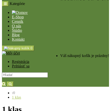
Kategórie
E-Shop
Cenník
O nás
Štúdio
Blog
Kontakt
0
Váš nákupný košík je prázdny!
Registrácia
Prihlásiť sa
1 klas
1 klas