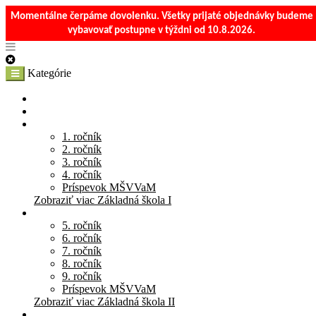
Momentálne čerpáme dovolenku. Všetky prijaté objednávky budeme
vybavovať postupne v týždni od 10.8.2026.
Kategórie
E-Shop
Materská škola
Základná škola I
1. ročník
2. ročník
3. ročník
4. ročník
Príspevok MŠVVaM
Zobraziť viac Základná škola I
Základná škola II
5. ročník
6. ročník
7. ročník
8. ročník
9. ročník
Príspevok MŠVVaM
Zobraziť viac Základná škola II
Stredná škola