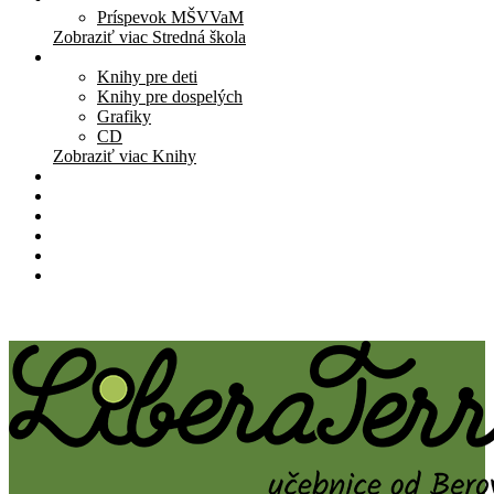
Príspevok MŠVVaM
Zobraziť viac Stredná škola
Knihy
Knihy pre deti
Knihy pre dospelých
Grafiky
CD
Zobraziť viac Knihy
Pomôcky
Cenník
O nás
Štúdio
Blog
Kontakt