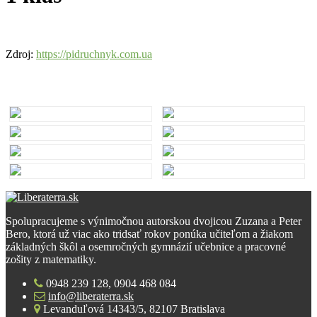
Zdroj:
https://pidruchnyk.com.ua
Spolupracujeme s výnimočnou autorskou dvojicou Zuzana a Peter
Bero, ktorá už viac ako tridsať rokov ponúka učiteľom a žiakom
základných škôl a osemročných gymnázií učebnice a pracovné
zošity z matematiky.
0948 239 128, 0904 468 084
info@liberaterra.sk
Levanduľová 14343/5, 82107 Bratislava