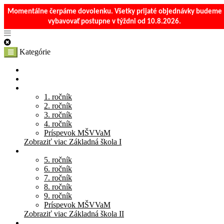
Momentálne čerpáme dovolenku. Všetky prijaté objednávky budeme
vybavovať postupne v týždni od 10.8.2026.
Kategórie
E-Shop
Materská škola
Základná škola I
1. ročník
2. ročník
3. ročník
4. ročník
Príspevok MŠVVaM
Zobraziť viac Základná škola I
Základná škola II
5. ročník
6. ročník
7. ročník
8. ročník
9. ročník
Príspevok MŠVVaM
Zobraziť viac Základná škola II
Stredná škola