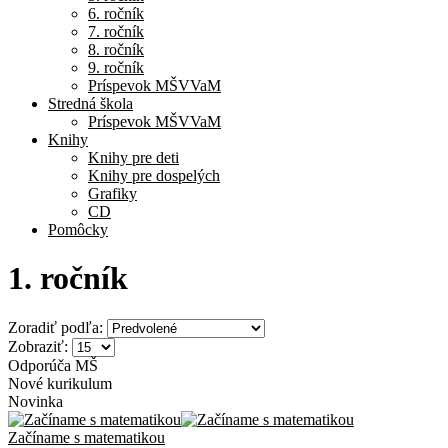
6. ročník
7. ročník
8. ročník
9. ročník
Príspevok MŠVVaM
Stredná škola
Príspevok MŠVVaM
Knihy
Knihy pre deti
Knihy pre dospelých
Grafiky
CD
Pomôcky
1. ročník
Zoradiť podľa:
Zobraziť:
Odporúča MŠ
Nové kurikulum
Novinka
Začíname s matematikou