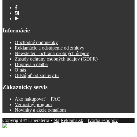
Informácie
Obchodné podmienky
Reklamácie a odstúpenie od zmluvy
Newsletter - ochrana osobných údajov
Zásady ochrany osobných údajov (GDPR)
Doprava a platba
O nás
Odstúpiť od zmluvy tu
Zákaznícky servis
Ako nakupovať + FAQ
Vernostný program
Novinky a akcie e-mailom
Copyright © Liberaterra •
NajReklama.sk
–
tvorba eshopov