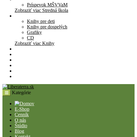
Príspevok MŠVVaM
Zobraziť viac Stredná škola
Knihy
Knihy pre deti
Knihy pre dospelých
Grafiky
CD
Zobraziť viac Knihy
Pomôcky
Cenník
O nás
Štúdio
Blog
Kontakt
Kategórie
E-Shop
Cenník
O nás
Štúdio
Blog
Kontakt