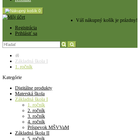
0
Váš nákupný košík je prázdny!
Registrácia
Prihlásiť sa
Základná škola I
1. ročník
Kategórie
Digitálne produkty
Materská škola
Základná škola I
1. ročník
2. ročník
3. ročník
4. ročník
Príspevok MŠVVaM
Základná škola II
5. ročník