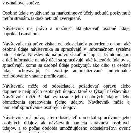
v e-mailovej správe.
Osobné údaje využívané na marketingové účely nebudú poskytnuté
tretím stranám, taktiež nebudú zverejnené.
Návštevník má právo a možnosť aktualizovať osobné údaje,
napríklad e-mailom.
Návštevník má právo získať od odosielateľa potvrdenie o tom, aké
osobné údaje návštevníka sa spracúvajú v informačnom systéme
odosielateľa. Návštevník má právo získať prístup k takýmto údajom
a tiež informácie na aký účel sa spracúvajú, aké kategórie údajov sa
spracúvajú, komu sa osobné údaje poskytujú, ako dlho sa osobné
údaje uchovávajú, či existuje automatizované individuálne
rozhodovanie vrátane profilovania.
Návštevník môže od odosielateľa požadovať opravu alebo
doplnenie neúplných osobných údajov, ktoré sa týkajú návštevníka.
Návštevník môže žiadať vymazanie jeho osobných údajov alebo
obmedzenia spracovania týchto údajov. Návštevník môže aj
namietať spracúvanie osobných údajov.
Návštevník má právo, aby odosielateľ obmedzil spracúvanie jeho
osobných údajov, ak návštevník namieta správnosť osobných
údajov, a to počas obdobia umožňujúceho odosielateľovi overiť