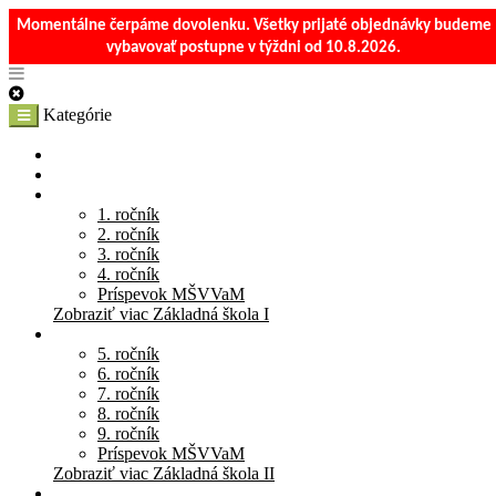
Momentálne čerpáme dovolenku. Všetky prijaté objednávky budeme
vybavovať postupne v týždni od 10.8.2026.
Kategórie
E-Shop
Materská škola
Základná škola I
1. ročník
2. ročník
3. ročník
4. ročník
Príspevok MŠVVaM
Zobraziť viac Základná škola I
Základná škola II
5. ročník
6. ročník
7. ročník
8. ročník
9. ročník
Príspevok MŠVVaM
Zobraziť viac Základná škola II
Stredná škola