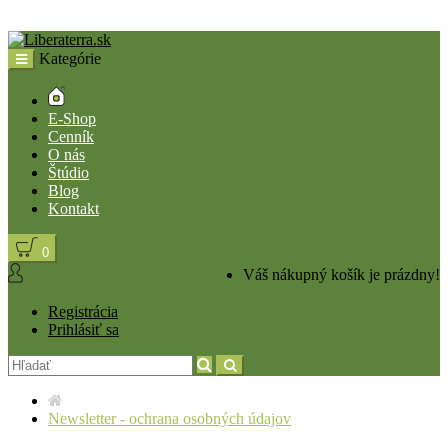
Kategórie
E-Shop
Cenník
O nás
Štúdio
Blog
Kontakt
0
Váš nákupný košík je prázdny!
Registrácia
Prihlásiť sa
Newsletter - ochrana osobných údajov