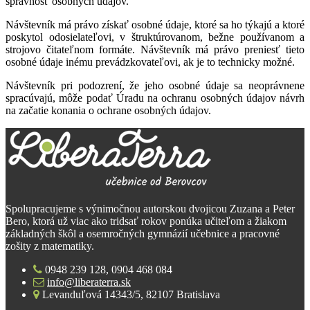
správnosť osobných údajov.
Návštevník má právo získať osobné údaje, ktoré sa ho týkajú a ktoré
poskytol odosielateľovi, v štruktúrovanom, bežne používanom a
strojovo čitateľnom formáte. Návštevník má právo preniesť tieto
osobné údaje inému prevádzkovateľovi, ak je to technicky možné.
Návštevník pri podozrení, že jeho osobné údaje sa neoprávnene
spracúvajú, môže podať Úradu na ochranu osobných údajov návrh
na začatie konania o ochrane osobných údajov.
Spolupracujeme s výnimočnou autorskou dvojicou Zuzana a Peter
Bero, ktorá už viac ako tridsať rokov ponúka učiteľom a žiakom
základných škôl a osemročných gymnázií učebnice a pracovné
zošity z matematiky.
0948 239 128, 0904 468 084
info@liberaterra.sk
Levanduľová 14343/5, 82107 Bratislava