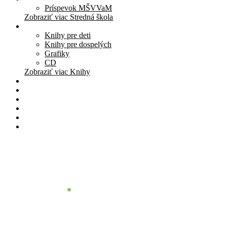
Príspevok MŠVVaM
Zobraziť viac Stredná škola
Knihy
Knihy pre deti
Knihy pre dospelých
Grafiky
CD
Zobraziť viac Knihy
Pomôcky
Cenník
O nás
Štúdio
Blog
Kontakt