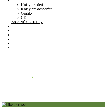
Knihy
Knihy pre deti
Knihy pre dospelých
Grafiky
CD
Zobraziť viac Knihy
Pomôcky
Cenník
O nás
Štúdio
Blog
Kontakt