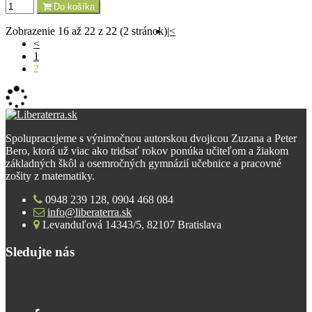
Do košíka
Zobrazenie 16 až 22 z 22 (2 stránok)
|<
<
1
2
Spolupracujeme s výnimočnou autorskou dvojicou Zuzana a Peter
Bero, ktorá už viac ako tridsať rokov ponúka učiteľom a žiakom
základných škôl a osemročných gymnázií učebnice a pracovné
zošity z matematiky.
0948 239 128, 0904 468 084
info@liberaterra.sk
Levanduľová 14343/5, 82107 Bratislava
Sledujte nás