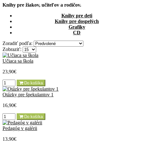
Knih
y pre žiakov, učiteľov a rodičov.
Knihy pre deti
Knihy pre dospelých
Grafiky
CD
Zoradiť podľa:
Zobraziť:
Učiaca sa škola
23,90€
Do košíka
Otázky pre špekulantov 1
16,90€
Do košíka
Pedagóg v galérii
13,90€