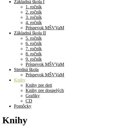
Základná škola I
1. ročník
2. ročník
3. ročník
4. ročník
Príspevok MŠVVaM
Základná škola II
5. ročník
6. ročník
7. ročník
8. ročník
9. ročník
Príspevok MŠVVaM
Stredná škola
Príspevok MŠVVaM
Knihy
Knihy pre deti
Knihy pre dospelých
Grafiky
CD
Pomôcky
Knihy