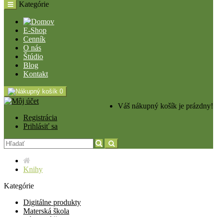
Kategórie
E-Shop
Cenník
O nás
Štúdio
Blog
Kontakt
0
Váš nákupný košík je prázdny!
Registrácia
Prihlásiť sa
Knihy
Kategórie
Digitálne produkty
Materská škola