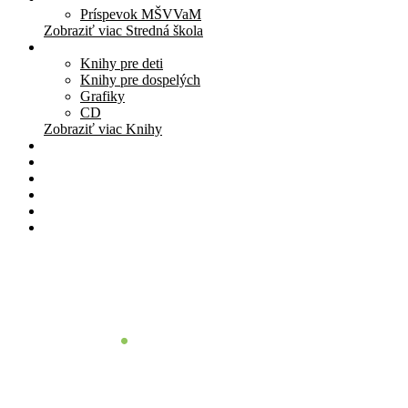
Príspevok MŠVVaM
Zobraziť viac Stredná škola
Knihy
Knihy pre deti
Knihy pre dospelých
Grafiky
CD
Zobraziť viac Knihy
Pomôcky
Cenník
O nás
Štúdio
Blog
Kontakt