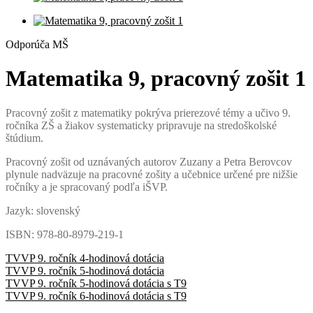
Odporúča MŠ
Matematika 9, pracovný zošit 1
Pracovný zošit z matematiky pokrýva prierezové témy a učivo 9.
ročníka ZŠ a žiakov systematicky pripravuje na stredoškolské
štúdium.
Pracovný zošit od uznávaných autorov Zuzany a Petra Berovcov
plynule nadväzuje na pracovné zošity a učebnice určené pre nižšie
ročníky a je spracovaný podľa iŠVP.
Jazyk: slovenský
ISBN: 978-80-8979-219-1
TVVP 9. ročník 4-hodinová dotácia
TVVP 9. ročník 5-hodinová dotácia
TVVP 9. ročník 5-hodinová dotácia s T9
TVVP 9. ročník 6-hodinová dotácia s T9