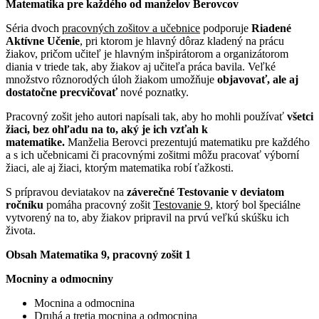
Matematika pre každého od manželov Berovcov
Séria dvoch
pracovných zošitov a učebnice
podporuje
Riadené
Aktívne Učenie
, pri ktorom je hlavný dôraz kladený na prácu
žiakov, pričom učiteľ je hlavným inšpirátorom a organizátorom
diania v triede tak, aby žiakov aj učiteľa práca bavila. Veľké
množstvo rôznorodých úloh žiakom umožňuje
objavovať, ale aj
dostatočne precvičovať
nové poznatky.
Pracovný zošit jeho autori napísali tak, aby ho mohli používať
všetci
žiaci, bez ohľadu na to, aký je ich vzťah k
matematike.
Manželia Berovci prezentujú matematiku pre každého
a s ich učebnicami či pracovnými zošitmi môžu pracovať výborní
žiaci, ale aj žiaci, ktorým matematika robí ťažkosti.
S prípravou deviatakov na
záverečné Testovanie v deviatom
ročníku
pomáha pracovný zošit
Testovanie 9
, ktorý bol špeciálne
vytvorený na to, aby žiakov pripravil na prvú veľkú skúšku ich
života.
Obsah Matematika 9, pracovný zošit 1
Mocniny a odmocniny
Mocnina a odmocnina
Druhá a tretia mocnina a odmocnina