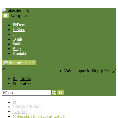
Kategórie
E-Shop
Cenník
O nás
Štúdio
Blog
Kontakt
0
Váš nákupný košík je prázdny!
Registrácia
Prihlásiť sa
Základná škola II
9. ročník
Matematika 9, pracovný zošit 1