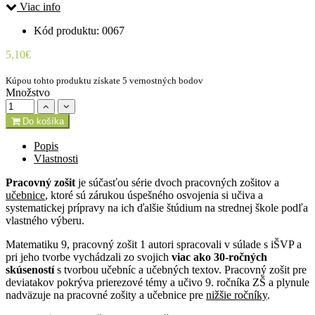
Viac info
Kód produktu: 0067
5,10€
Kúpou tohto produktu získate 5 vernostných bodov
Množstvo
Do košíka
Popis
Vlastnosti
Pracovný zošit
je súčasťou série dvoch pracovných zošitov a
učebnice
, ktoré sú zárukou úspešného osvojenia si učiva a
systematickej prípravy na ich ďalšie štúdium na strednej škole podľa
vlastného výberu.
Matematiku 9, pracovný zošit 1 autori spracovali v súlade s iŠVP a
pri jeho tvorbe vychádzali zo svojich
viac ako 30-ročných
skúseností
s tvorbou učebníc a učebných textov. Pracovný zošit pre
deviatakov pokrýva prierezové témy a učivo 9. ročníka ZŠ a plynule
nadväzuje na pracovné zošity a učebnice pre
nižšie ročníky
.