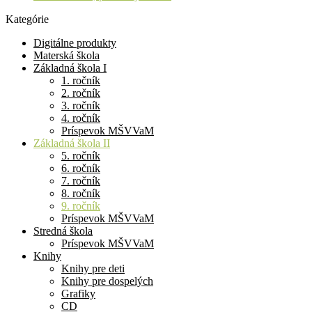
Kategórie
Digitálne produkty
Materská škola
Základná škola I
1. ročník
2. ročník
3. ročník
4. ročník
Príspevok MŠVVaM
Základná škola II
5. ročník
6. ročník
7. ročník
8. ročník
9. ročník
Príspevok MŠVVaM
Stredná škola
Príspevok MŠVVaM
Knihy
Knihy pre deti
Knihy pre dospelých
Grafiky
CD