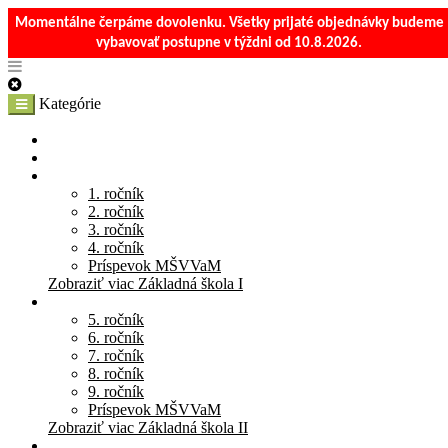
Momentálne čerpáme dovolenku. Všetky prijaté objednávky budeme
vybavovať postupne v týždni od 10.8.2026.
Kategórie
E-Shop
Materská škola
Základná škola I
1. ročník
2. ročník
3. ročník
4. ročník
Príspevok MŠVVaM
Zobraziť viac Základná škola I
Základná škola II
5. ročník
6. ročník
7. ročník
8. ročník
9. ročník
Príspevok MŠVVaM
Zobraziť viac Základná škola II
Stredná škola