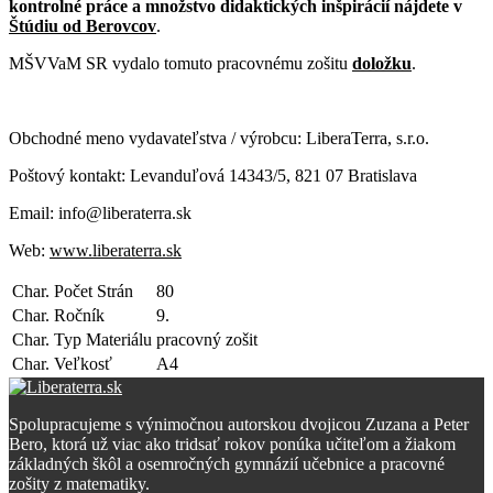
kontrolné práce a množstvo didaktických inšpirácií nájdete v
Štúdiu od Berovcov
.
MŠVVaM SR vydalo tomuto pracovnému zošitu
doložku
.
Obchodné meno vydavateľstva / výrobcu: LiberaTerra, s.r.o.
Poštový kontakt: Levanduľová 14343/5, 821 07 Bratislava
Email: info@liberaterra.sk
Web:
www.liberaterra.sk
Char. Počet Strán
80
Char. Ročník
9.
Char. Typ Materiálu
pracovný zošit
Char. Veľkosť
A4
Spolupracujeme s výnimočnou autorskou dvojicou Zuzana a Peter
Bero, ktorá už viac ako tridsať rokov ponúka učiteľom a žiakom
základných škôl a osemročných gymnázií učebnice a pracovné
zošity z matematiky.