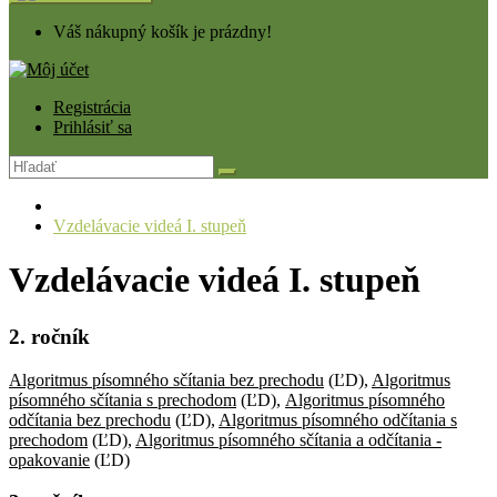
Váš nákupný košík je prázdny!
Registrácia
Prihlásiť sa
Vzdelávacie videá I. stupeň
Vzdelávacie videá I. stupeň
2. ročník
Algoritmus písomného sčítania bez prechodu
(ĽD),
Algoritmus
písomného sčítania s prechodom
(ĽD),
Algoritmus písomného
odčítania bez prechodu
(ĽD),
Algoritmus písomného odčítania s
prechodom
(ĽD),
Algoritmus písomného sčítania a odčítania -
opakovanie
(ĽD)