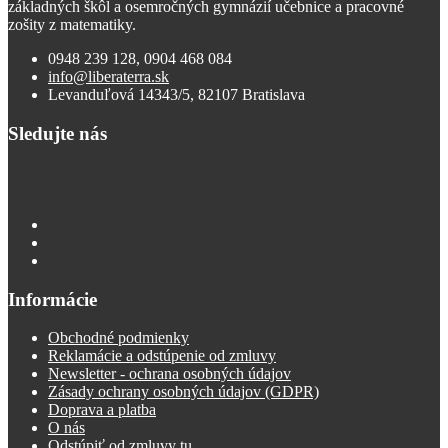
základných škôl a osemročných gymnázií učebnice a pracovné
zošity z matematiky.
0948 239 128, 0904 468 084
info@liberaterra.sk
Levanduľová 14343/5, 82107 Bratislava
Sledujte nás
Informácie
Obchodné podmienky
Reklamácie a odstúpenie od zmluvy
Newsletter - ochrana osobných údajov
Zásady ochrany osobných údajov (GDPR)
Doprava a platba
O nás
Odstúpiť od zmluvy tu