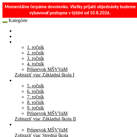
Momentálne čerpáme dovolenku. Všetky prijaté objednávky budeme
vybavovať postupne v týždni od 10.8.2026.
Kategórie
E-Shop
Materská škola
Základná škola I
1. ročník
2. ročník
3. ročník
4. ročník
Príspevok MŠVVaM
Zobraziť viac Základná škola I
Základná škola II
5. ročník
6. ročník
7. ročník
8. ročník
9. ročník
Príspevok MŠVVaM
Zobraziť viac Základná škola II
Stredná škola
Príspevok MŠVVaM
Zobraziť viac Stredná škola