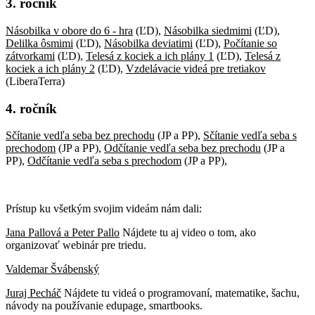
3. ročník
Násobilka v obore do 6 - hra
(ĽD),
Násobilka siedmimi
(ĽD),
Delilka ôsmimi
(ĽD),
Násobilka deviatimi
(ĽD),
Počítanie so
zátvorkami
(ĽD),
Telesá z kociek a ich plány 1
(ĽD),
Telesá z
kociek a ich plány 2
(ĽD),
Vzdelávacie videá pre tretiakov
(LiberaTerra)
4. ročník
Sčítanie vedľa seba bez prechodu
(JP a PP),
Sčítanie vedľa seba s
prechodom
(JP a PP),
Odčítanie vedľa seba bez prechodu
(JP a
PP),
Odčítanie vedľa seba s prechodom
(JP a PP),
Prístup ku všetkým svojim videám nám dali:
Jana Pallová a Peter Pallo
Nájdete tu aj video o tom, ako
organizovať webinár pre triedu.
Valdemar Švábenský
Juraj Pecháč
Nájdete tu videá o programovaní, matematike, šachu,
návody na používanie edupage, smartbooks.