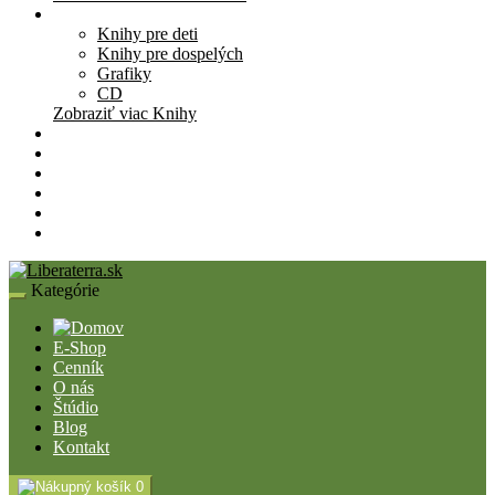
Knihy
Knihy pre deti
Knihy pre dospelých
Grafiky
CD
Zobraziť viac Knihy
Pomôcky
Cenník
O nás
Štúdio
Blog
Kontakt
Kategórie
E-Shop
Cenník
O nás
Štúdio
Blog
Kontakt
0