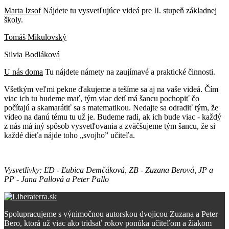
Marta Izsof
Nájdete tu vysvetľujúce videá pre II. stupeň základnej
školy.
Tomáš Mikulovský
Silvia Bodláková
U nás doma
Tu nájdete námety na zaujímavé a praktické činnosti.
Všetkým veľmi pekne ďakujeme a tešíme sa aj na vaše videá. Čím
viac ich tu budeme mať, tým viac detí má šancu pochopiť čo
počítajú a skamarátiť sa s matematikou. Nedajte sa odradiť tým, že
video na danú tému tu už je. Budeme radi, ak ich bude viac - každý
z nás má iný spôsob vysvetľovania a zväčšujeme tým šancu, že si
každé dieťa nájde toho „svojho” učiteľa.
Vysvetlivky: ĽD - Ľubica Demčáková, ZB - Zuzana Berová, JP a
PP - Jana Pallová a Peter Pallo
Spolupracujeme s výnimočnou autorskou dvojicou Zuzana a Peter
Bero, ktorá už viac ako tridsať rokov ponúka učiteľom a žiakom