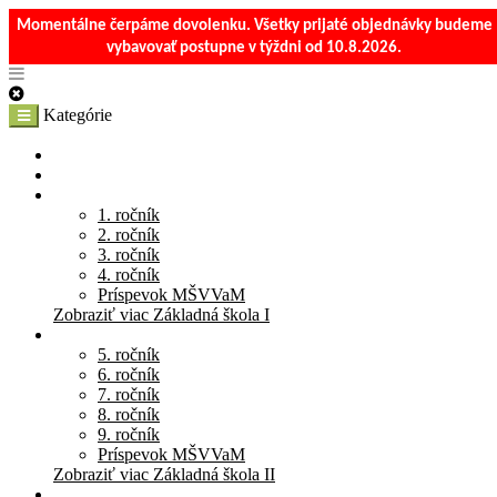
Momentálne čerpáme dovolenku. Všetky prijaté objednávky budeme
vybavovať postupne v týždni od 10.8.2026.
Kategórie
E-Shop
Materská škola
Základná škola I
1. ročník
2. ročník
3. ročník
4. ročník
Príspevok MŠVVaM
Zobraziť viac Základná škola I
Základná škola II
5. ročník
6. ročník
7. ročník
8. ročník
9. ročník
Príspevok MŠVVaM
Zobraziť viac Základná škola II
Stredná škola