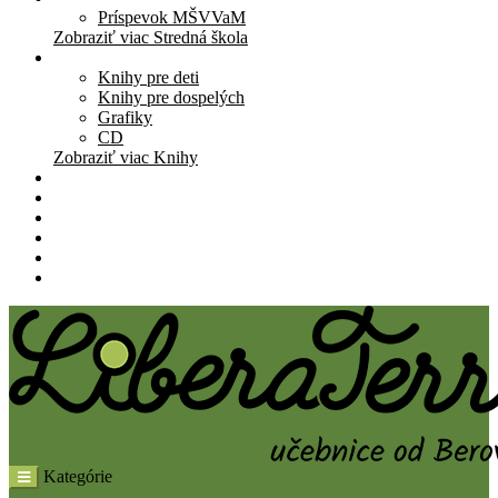
Príspevok MŠVVaM
Zobraziť viac Stredná škola
Knihy
Knihy pre deti
Knihy pre dospelých
Grafiky
CD
Zobraziť viac Knihy
Pomôcky
Cenník
O nás
Štúdio
Blog
Kontakt
Kategórie