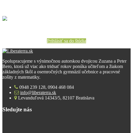
Prihlásiť sa do štúdia
Spolupracujeme s výnimočnou autorskou dvojicou Zuzana a Peter
Bero, ktorá už viac ako tridsať rokov ponúka učiteľom a žiakom
základných škôl a osemročných gymnázií učebnice a pracovné
zošity z matematiky.
0948 239 128, 0904 468 084
info@liberaterra.sk
Levanduľová 14343/5, 82107 Bratislava
Sledujte nás