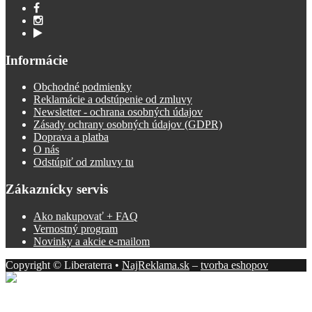
Informácie
Obchodné podmienky
Reklamácie a odstúpenie od zmluvy
Newsletter - ochrana osobných údajov
Zásady ochrany osobných údajov (GDPR)
Doprava a platba
O nás
Odstúpiť od zmluvy tu
Zákaznícky servis
Ako nakupovať + FAQ
Vernostný program
Novinky a akcie e-mailom
Copyright © Liberaterra •
NajReklama.sk
–
tvorba eshopov