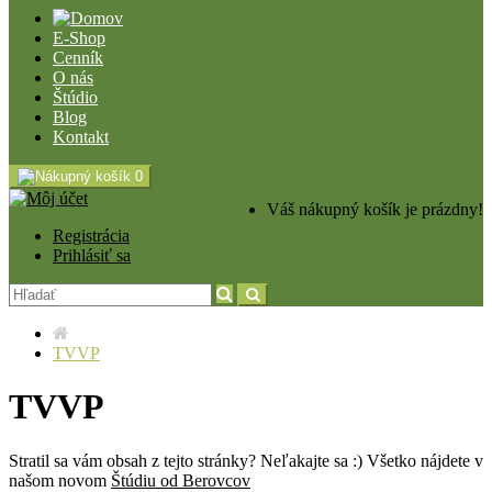
E-Shop
Cenník
O nás
Štúdio
Blog
Kontakt
0
Váš nákupný košík je prázdny!
Registrácia
Prihlásiť sa
TVVP
TVVP
Stratil sa vám obsah z tejto stránky? Neľakajte sa :) Všetko nájdete v
našom novom
Štúdiu od Berovcov