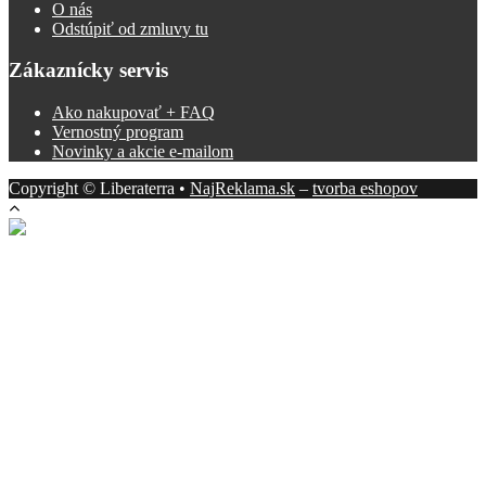
O nás
Odstúpiť od zmluvy tu
Zákaznícky servis
Ako nakupovať + FAQ
Vernostný program
Novinky a akcie e-mailom
Copyright © Liberaterra •
NajReklama.sk
–
tvorba eshopov