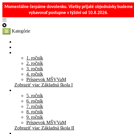
Momentálne čerpáme dovolenku. Všetky prijaté objednávky budeme
vybavovať postupne v týždni od 10.8.2026.
Kategórie
E-Shop
Materská škola
Základná škola I
1. ročník
2. ročník
3. ročník
4. ročník
Príspevok MŠVVaM
Zobraziť viac Základná škola I
Základná škola II
5. ročník
6. ročník
7. ročník
8. ročník
9. ročník
Príspevok MŠVVaM
Zobraziť viac Základná škola II
Stredná škola