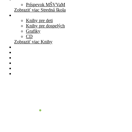
Príspevok MŠVVaM
Zobraziť viac Stredná škola
Knihy
Knihy pre deti
Knihy pre dospelých
Grafiky
CD
Zobraziť viac Knihy
Pomôcky
Cenník
O nás
Štúdio
Blog
Kontakt