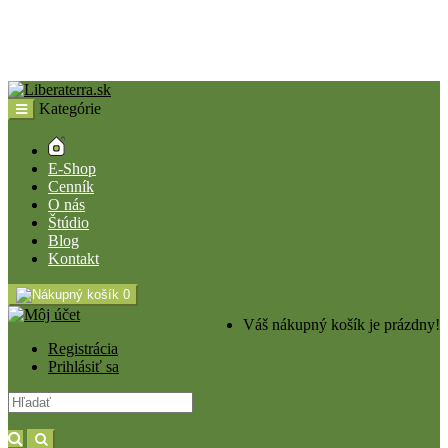
Kategórie
E-Shop
Cenník
O nás
Štúdio
Blog
Kontakt
0
Váš nákupný košík je prázdny!
Registrácia
Prihlásiť sa