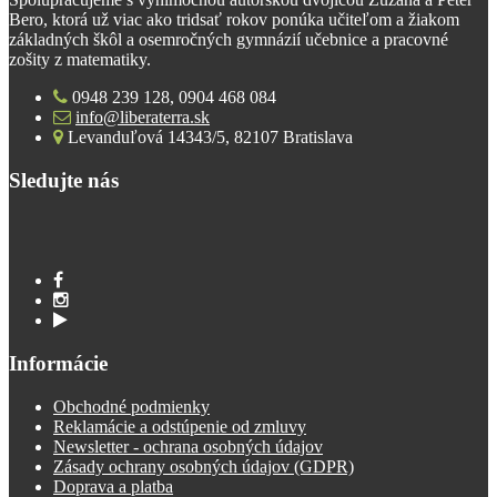
Bero, ktorá už viac ako tridsať rokov ponúka učiteľom a žiakom
základných škôl a osemročných gymnázií učebnice a pracovné
zošity z matematiky.
0948 239 128, 0904 468 084
info@liberaterra.sk
Levanduľová 14343/5, 82107 Bratislava
Sledujte nás
Informácie
Obchodné podmienky
Reklamácie a odstúpenie od zmluvy
Newsletter - ochrana osobných údajov
Zásady ochrany osobných údajov (GDPR)
Doprava a platba