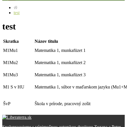
test
test
Skratka
Názov titulu
M1Mu1
Matematika 1, munkafüzet 1
M1Mu2
Matematika 1, munkafüzet 2
M1Mu3
Matematika 1, munkafüzet 3
M1 S v HU
Matematika 1, súbor v maďarskom jazyku (Mu1
ŠvP
Škola v prírode, pracovný zošit
Spolupracujeme s výnimočnou autorskou dvojicou Zuzana a Peter