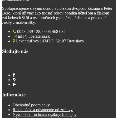
Spolupracujeme s výnimočnou autorskou dvojicou Zuzana a Peter
Bero, ktorá už viac ako tridsať rokov ponúka učiteľom a žiakom
základných škôl a osemročných gymnázií učebnice a pracovné
zošity z matematiky.
0948 239 128, 0904 468 084
info@liberaterra.sk
Levanduľová 14343/5, 82107 Bratislava
Sledujte nás
Informácie
Obchodné podmienky
Reklamácie a odstúpenie od zmluvy
Newsletter - ochrana osobných údajov