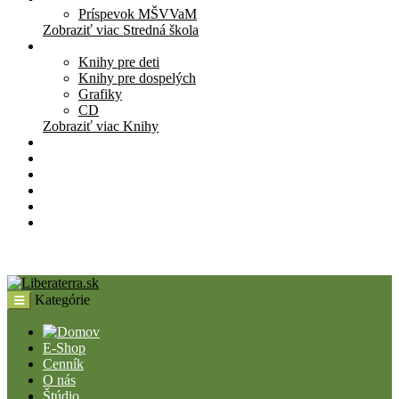
Príspevok MŠVVaM
Zobraziť viac Stredná škola
Knihy
Knihy pre deti
Knihy pre dospelých
Grafiky
CD
Zobraziť viac Knihy
Pomôcky
Cenník
O nás
Štúdio
Blog
Kontakt
Kategórie
E-Shop
Cenník
O nás
Štúdio