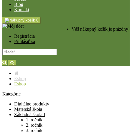
Blog
Kontakt
0
Váš nákupný košík je prázdny!
Registrácia
Prihlásiť sa
Eshop
Eshop
Kategórie
Digitálne produkty
Materská škola
Základná škola I
1. ročník
2. ročník
3. ročník