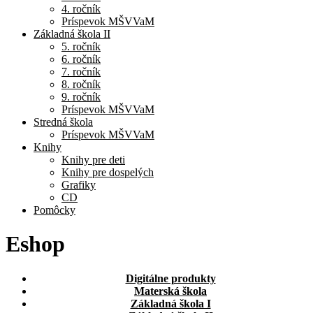
4. ročník
Príspevok MŠVVaM
Základná škola II
5. ročník
6. ročník
7. ročník
8. ročník
9. ročník
Príspevok MŠVVaM
Stredná škola
Príspevok MŠVVaM
Knihy
Knihy pre deti
Knihy pre dospelých
Grafiky
CD
Pomôcky
Eshop
Digitálne produkty
Materská škola
Základná škola I