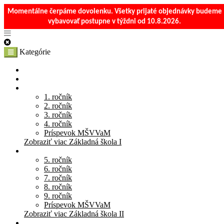
Momentálne čerpáme dovolenku. Všetky prijaté objednávky budeme
vybavovať postupne v týždni od 10.8.2026.
Kategórie
E-Shop
Materská škola
Základná škola I
1. ročník
2. ročník
3. ročník
4. ročník
Príspevok MŠVVaM
Zobraziť viac Základná škola I
Základná škola II
5. ročník
6. ročník
7. ročník
8. ročník
9. ročník
Príspevok MŠVVaM
Zobraziť viac Základná škola II
Stredná škola