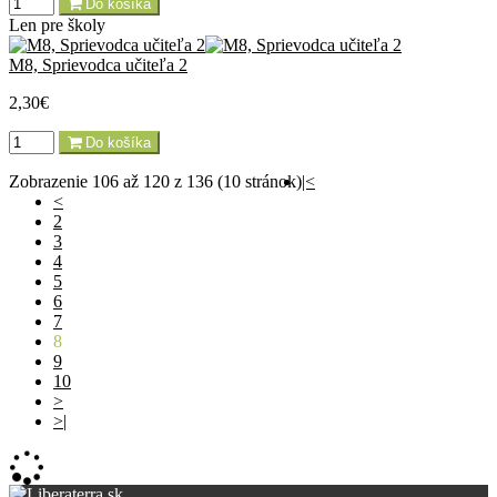
Do košíka
Len pre školy
M8, Sprievodca učiteľa 2
2,30€
Do košíka
Zobrazenie 106 až 120 z 136 (10 stránok)
|<
<
2
3
4
5
6
7
8
9
10
>
>|