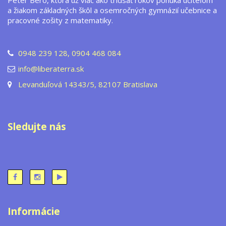
Peter Bero, ktorá už viac ako tridsať rokov ponúka učiteľom
a žiakom základných škôl a osemročných gymnázií učebnice a
pracovné zošity z matematiky.
0948 239 128, 0904 468 084
info@liberaterra.sk
Levanduľová 14343/5, 82107 Bratislava
Sledujte nás
Informácie