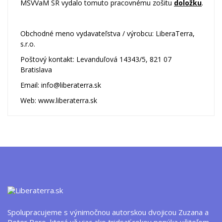
MŠVVaM SR vydalo tomuto pracovnému zošitu
doložku
.
Obchodné meno vydavateľstva / výrobcu: LiberaTerra,
s.r.o.
Poštový kontakt: Levanduľová 14343/5, 821 07
Bratislava
Email: info@liberaterra.sk
Web:
www.liberaterra.sk
Spolupracujeme s výnimočnou autorskou dvojicou Zuzana a