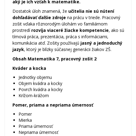
aký je ich vzťah k matematike.
Dostatok úloh znamená, že
učitelia nie sú nútení
dohľadávať ďalšie zdroje
na prácu v triede. Pracovný
zošit vďaka rôznorodým úlohám vo familiárnom
prostredí
rozvíja viaceré žiacke kompetencie
, ako sú
tímová práca, prezentácia, práca s informáciami,
komunikácia atď. Zošity používajú
jasný a jednoduchý
jazyk
, ktorý je blízky súčasnej generácii žiakov ZŠ.
Obsah Matematika 7, pracovný zošit 2
Kváder a kocka
Jednotky objemu
Objem kvádra a kocky
Povrch kvádra a kocky
Krížom-krážom
Pomer, priama a nepriama úmernosť
Pomer
Mierka
Priama úmernosť
Nepriama úmernosť