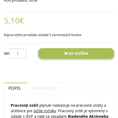
Kód produktu: 0056
5,10€
Kúpou tohto produktu získate 5 vernostných bodov
Množstvo
DO KOŠÍKA
POPIS
VLASTNOSTI
Pracovný zošit
plynule nadväzuje na pracovné zošity a
učebnice pre
nižšie ročníky
. Pracovný zošit je vytvorený v
súlade s iŠVP a riadi sa zásadami
Riadeného Aktívneho