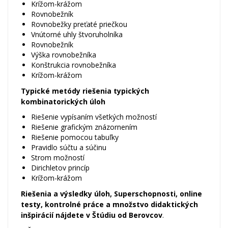
Krížom-krážom
Rovnobežník
Rovnobežky preťaté priečkou
Vnútorné uhly štvoruholníka
Rovnobežník
Výška rovnobežníka
Konštrukcia rovnobežníka
Krížom-krážom
Typické metódy riešenia typických
kombinatorických úloh
Riešenie vypísaním všetkých možností
Riešenie grafickým znázornením
Riešenie pomocou tabuľky
Pravidlo súčtu a súčinu
Strom možností
Dirichletov princíp
Krížom-krážom
Riešenia a výsledky úloh, Superschopnosti, online
testy, kontrolné práce a množstvo didaktických
inšpirácií nájdete v
Štúdiu od Berovcov
.