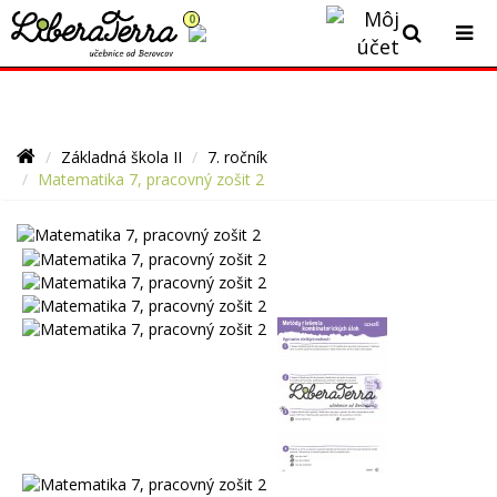
0
Momentálne čerpáme dovolenku. Všetky prijaté objednávky
budeme vybavovať postupne v týždni od 10.8.2026.
Základná škola II
7. ročník
Matematika 7, pracovný zošit 2