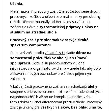
Učenia
.
Matematika 7, pracovný zošit 2 je súčasťou série dvoch
pracovných zošitov a
učebnice z matematiky
pre siedmy
ročník. Učebné materiály od Berovcov sú zárukou
zvládnutia učiva a
systematickej prípravy žiakov na
štúdium na strednej škole
.
Pracovný zošit pre siedmakov rozvíja široké
spektrum kompetencií
Pracovný zošit podľa
zásad R-A-U
kladie
dôraz na
samostatnú prácu žiakov ako aj ich tímovú
spoluprácu
. Učitelia sú predovšetkým v úlohe
inšpirátorov a organizátorov diania v triede tak, aby bolo
získavanie nových poznatkov pre žiakov príjemným
zážitkom.
V každej časti pracovného zošita sa nachádzajú
úlohy
spojené s prierezovou témou, ktoré sú zoradené od tých
najjednoduchších až po tie komplikovanejšie. Vďaka
tomu dokáže učiteľ diferencovať prácu v triede. Pracovný
zošit je určený pre
všetkých žiakov, bez ohľadu na to,