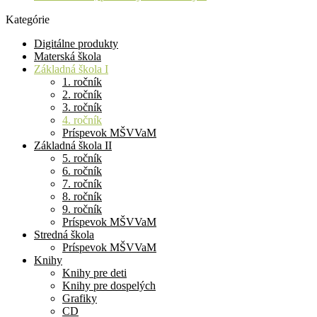
Kategórie
Digitálne produkty
Materská škola
Základná škola I
1. ročník
2. ročník
3. ročník
4. ročník
Príspevok MŠVVaM
Základná škola II
5. ročník
6. ročník
7. ročník
8. ročník
9. ročník
Príspevok MŠVVaM
Stredná škola
Príspevok MŠVVaM
Knihy
Knihy pre deti
Knihy pre dospelých
Grafiky
CD