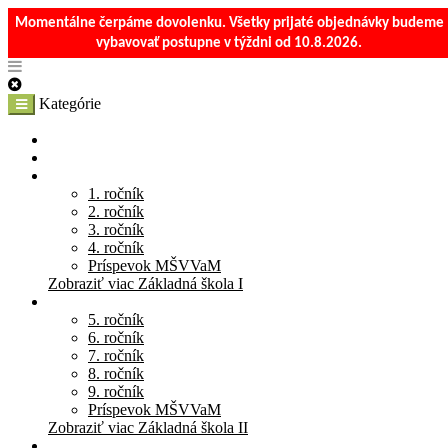
Momentálne čerpáme dovolenku. Všetky prijaté objednávky budeme
vybavovať postupne v týždni od 10.8.2026.
Kategórie
E-Shop
Materská škola
Základná škola I
1. ročník
2. ročník
3. ročník
4. ročník
Príspevok MŠVVaM
Zobraziť viac Základná škola I
Základná škola II
5. ročník
6. ročník
7. ročník
8. ročník
9. ročník
Príspevok MŠVVaM
Zobraziť viac Základná škola II
Stredná škola