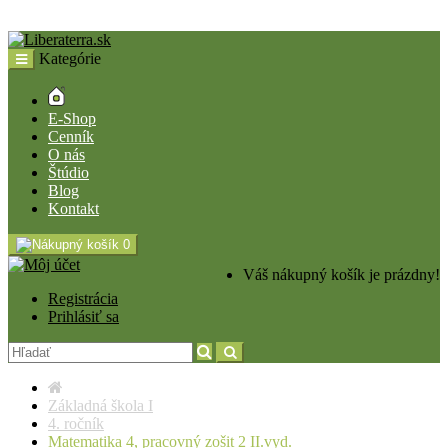
Kategórie
E-Shop
Cenník
O nás
Štúdio
Blog
Kontakt
0
Váš nákupný košík je prázdny!
Registrácia
Prihlásiť sa
Základná škola I
4. ročník
Matematika 4, pracovný zošit 2 II.vyd.