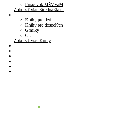
Príspevok MŠVVaM
Zobraziť viac Stredná škola
Knihy
Knihy pre deti
Knihy pre dospelých
Grafiky
CD
Zobraziť viac Knihy
Pomôcky
Cenník
O nás
Štúdio
Blog
Kontakt