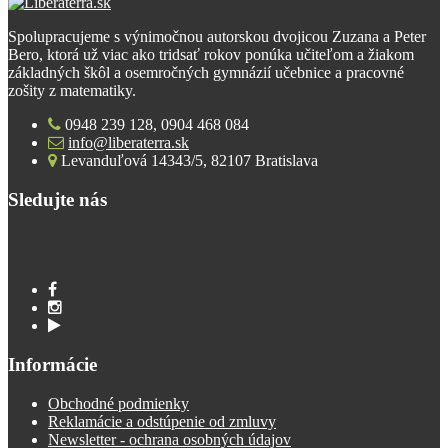
Spolupracujeme s výnimočnou autorskou dvojicou Zuzana a Peter
Bero, ktorá už viac ako tridsať rokov ponúka učiteľom a žiakom
základných škôl a osemročných gymnázií učebnice a pracovné
zošity z matematiky.
0948 239 128, 0904 468 084
info@liberaterra.sk
Levanduľová 14343/5, 82107 Bratislava
Sledujte nás
Informácie
Obchodné podmienky
Reklamácie a odstúpenie od zmluvy
Newsletter - ochrana osobných údajov