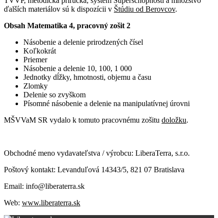
TVVP, metodická príručka, systém Superschopností a množstvo
ďalších materiálov sú k dispozícii v
Štúdiu od Berovcov
.
Obsah Matematika 4, pracovný zošit 2
Násobenie a delenie prirodzených čísel
Koľkokrát
Priemer
Násobenie a delenie 10, 100, 1 000
Jednotky dĺžky, hmotnosti, objemu a času
Zlomky
Delenie so zvyškom
Písomné násobenie a delenie na manipulatívnej úrovni
MŠVVaM SR vydalo k tomuto pracovnému zošitu
doložku
.
Obchodné meno vydavateľstva / výrobcu: LiberaTerra, s.r.o.
Poštový kontakt: Levanduľová 14343/5, 821 07 Bratislava
Email: info@liberaterra.sk
Web:
www.liberaterra.sk