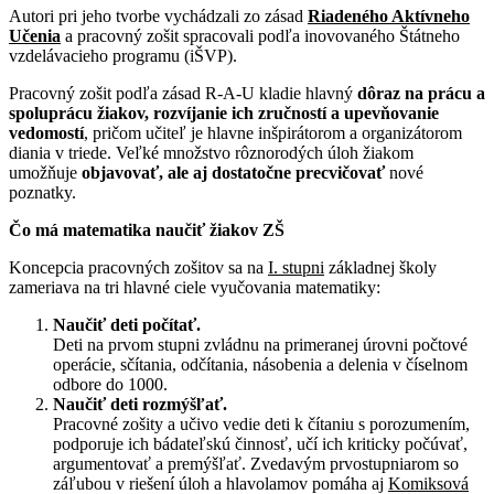
Autori pri jeho tvorbe vychádzali zo zásad
Riadeného Aktívneho
Učenia
a pracovný zošit spracovali podľa inovovaného Štátneho
vzdelávacieho programu (iŠVP).
Pracovný zošit podľa zásad R-A-U kladie hlavný
dôraz na prácu a
spoluprácu žiakov, rozvíjanie ich zručností a upevňovanie
vedomostí
, pričom učiteľ je hlavne inšpirátorom a organizátorom
diania v triede. Veľké množstvo rôznorodých úloh žiakom
umožňuje
objavovať, ale aj dostatočne precvičovať
nové
poznatky.
Čo má matematika naučiť žiakov ZŠ
Koncepcia pracovných zošitov sa na
I. stupni
základnej školy
zameriava na tri hlavné ciele vyučovania matematiky:
Naučiť deti počítať.
Deti na prvom stupni zvládnu na primeranej úrovni počtové
operácie, sčítania, odčítania, násobenia a delenia v číselnom
odbore do 1000.
Naučiť deti rozmýšľať.
Pracovné zošity a učivo vedie deti k čítaniu s porozumením,
podporuje ich bádateľskú činnosť, učí ich kriticky počúvať,
argumentovať a premýšľať. Zvedavým prvostupniarom so
záľubou v riešení úloh a hlavolamov pomáha aj
Komiksová