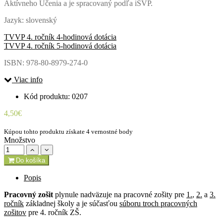
Aktívneho Učenia a je spracovaný podľa iŠVP.
Jazyk: slovenský
TVVP 4. ročník 4-hodinová dotácia
TVVP 4. ročník 5-hodinová dotácia
ISBN: 978-80-8979-274-0
Viac info
Kód produktu: 0207
4,50€
Kúpou tohto produktu získate 4 vernostné body
Množstvo
Do košíka
Popis
Pracovný zošit
plynule nadväzuje na pracovné zošity pre
1.
,
2.
a
3.
ročník
základnej školy a je súčasťou
súboru troch pracovných
zošitov
pre 4. ročník ZŠ.