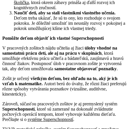
školička
, ktorá okrem zábavy prináša aj ďalší rozvoj ich
kognitívnych zručností.
Naučiť deti, aby sa stali vlastníkmi vlastného učenia.
Deťom treba ukázať, že sú to ony, kto rozhoduje o svojom
pokroku. Je dôležité umožniť im neustály rozvoj v pokojnej a
pokrok umožňujúcej klíme ich vlastnej triedy.
Pomôžte deťom objaviť ich vlastné Superschopnosti
V pracovných zošitoch nájdu učitelia aj žiaci
úlohy vhodné na
samostatnú prácu detí, ale aj na prácu v skupinách
, ktorá
umožňuje efektívnu prácu učiteľa a bádateľskú, zaujímavú a hravú
činnosť žiakov. Postupnosť úloh v pracovnom zošite je vytvorená
tak, aby deťom umožňovala
samostatne objavovať poznatky
.
Zošit je určený
všetkým deťom, bez ohľadu na to, aký je ich
vzťah k matematike.
Autori berú do úvahy, že rôzni žiaci preferujú
rôzne spôsoby vytvárania poznatkov (vizuálne, auditívne,
kinesteticky).
Zároveň, súčasťou pracovných zošitov je aj premyslený systém
Superschopností
, ktoré sú zamerané na dokonalé zvládnutie
počtových operácií tempom, ktoré vyhovuje každému dieťaťu.
Prečítajte si o
systéme Superschopnost
í
.