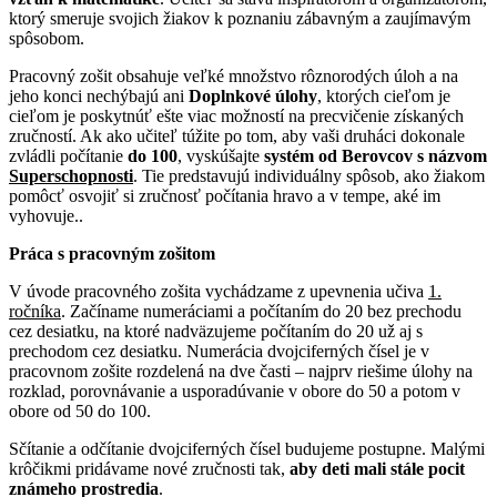
ktorý smeruje svojich žiakov k poznaniu zábavným a zaujímavým
spôsobom.
Pracovný zošit obsahuje veľké množstvo rôznorodých úloh a na
jeho konci nechýbajú ani
Doplnkové úlohy
, ktorých cieľom je
cieľom je poskytnúť ešte viac možností na precvičenie získaných
zručností. Ak ako učiteľ túžite po tom, aby vaši druháci dokonale
zvládli počítanie
do 100
, vyskúšajte
systém od Berovcov s názvom
Superschopnosti
. Tie predstavujú individuálny spôsob, ako žiakom
pomôcť osvojiť si zručnosť počítania hravo a v tempe, aké im
vyhovuje..
Práca s pracovným zošitom
V úvode pracovného zošita vychádzame z upevnenia učiva
1.
ročníka
. Začíname numeráciami a počítaním do 20 bez prechodu
cez desiatku, na ktoré nadväzujeme počítaním do 20 už aj s
prechodom cez desiatku. Numerácia dvojciferných čísel je v
pracovnom zošite rozdelená na dve časti – najprv riešime úlohy na
rozklad, porovnávanie a usporadúvanie v obore do 50 a potom v
obore od 50 do 100.
Sčítanie a odčítanie dvojciferných čísel budujeme postupne. Malými
krôčikmi pridávame nové zručnosti tak,
aby deti mali stále pocit
známeho prostredia
.