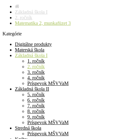
Základná škola I
2. ročník
Matematika 2, munkafüzet 3
Kategórie
Digitálne produkty
Materská škola
Základná škola I
1. ročník
2. ročník
3. ročník
4. ročník
Príspevok MŠVVaM
Základná škola II
5. ročník
6. ročník
7. ročník
8. ročník
9. ročník
Príspevok MŠVVaM
Stredná škola
Príspevok MŠVVaM