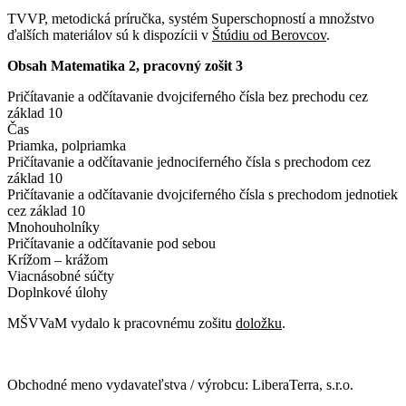
TVVP, metodická príručka, systém Superschopností a množstvo
ďalších materiálov sú k dispozícii v
Štúdiu od Berovcov
.
Obsah Matematika 2, pracovný zošit 3
Pričítavanie a odčítavanie dvojciferného čísla bez prechodu cez
základ 10
Čas
Priamka, polpriamka
Pričítavanie a odčítavanie jednociferného čísla s prechodom cez
základ 10
Pričítavanie a odčítavanie dvojciferného čísla s prechodom jednotiek
cez základ 10
Mnohouholníky
Pričítavanie a odčítavanie pod sebou
Krížom – krážom
Viacnásobné súčty
Doplnkové úlohy
MŠVVaM vydalo k pracovnému zošitu
doložku
.
Obchodné meno vydavateľstva / výrobcu: LiberaTerra, s.r.o.