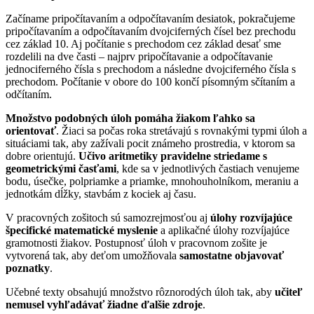
Začíname pripočítavaním a odpočítavaním desiatok, pokračujeme
pripočítavaním a odpočítavaním dvojciferných čísel bez prechodu
cez základ 10. Aj počítanie s prechodom cez základ desať sme
rozdelili na dve časti – najprv pripočítavanie a odpočítavanie
jednociferného čísla s prechodom a následne dvojciferného čísla s
prechodom. Počítanie v obore do 100 končí písomným sčítaním a
odčítaním.
Množstvo podobných úloh pomáha žiakom ľahko sa
orientovať
. Žiaci sa počas roka stretávajú s rovnakými typmi úloh a
situáciami tak, aby zažívali pocit známeho prostredia, v ktorom sa
dobre orientujú.
Učivo aritmetiky pravidelne striedame s
geometrickými časťami
, kde sa v jednotlivých častiach venujeme
bodu, úsečke, polpriamke a priamke, mnohouholníkom, meraniu a
jednotkám dĺžky, stavbám z kociek aj času.
V pracovných zošitoch sú samozrejmosťou aj
úlohy rozvíjajúce
špecifické matematické myslenie
a aplikačné úlohy rozvíjajúce
gramotnosti žiakov. Postupnosť úloh v pracovnom zošite je
vytvorená tak, aby deťom umožňovala
samostatne objavovať
poznatky
.
Učebné texty obsahujú množstvo rôznorodých úloh tak, aby
učiteľ
nemusel vyhľadávať žiadne ďalšie zdroje
.