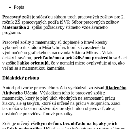
Popis
Pracovný zošit
je súčasťou
súboru troch pracovných zošitov
pre 2.
ročník ZŠ spracovaných podľa iŠVP. Súbor pracovných zošitov
Matematika 2
spĺňal požiadavky štátneho vzdelávacieho
programu.
Pracovné zošity z matematiky sú doplnené o hravé kresby
výborného ilustrátora Miša Uhrína, ktorú sú zasadené do
výnimočného grafického spracovania Viktora Mikusa. Vďaka
detský hravému,
prehľadnému a príťažlivému prostrediu
sa žiaci
v zošite
ľahko orientujú
, čo v nemalej miere ovplyvňuje aj to, ako
veľmi sa s matematikou kamarátia.
Didaktický prístup
Autori pri tvorbe pracovného zošita vychádzali zo zásad
Riadeného
Aktívneho Učenia
. Výsledkom toho je pracovný zošit z
matematiky, ktorý je plný úloh vhodných na samostatnú prácu
žiakov, ale aj takých, ktoré sú určené na prácu v skupinách. Žiaci
tak môžu vďaka množstvu rôznorodých úloh objavovať, ale aj
dostatočne precvičovať nové poznatky.
Zošit je určený
všetkým deťom, bez ohľadu na to, aký je ich
vzťah k matematike
. Učiteľ sa stáva inšpirátorom a organizátorom,