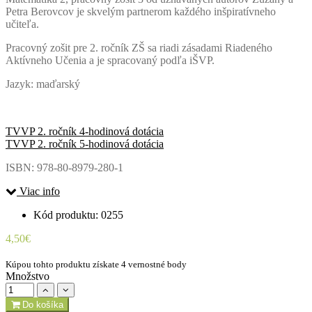
Petra Berovcov je skvelým partnerom každého inšpiratívneho
učiteľa.
Pracovný zošit pre 2. ročník ZŠ sa riadi zásadami Riadeného
Aktívneho Učenia a je spracovaný podľa iŠVP.
Jazyk: maďarský
TVVP 2. ročník 4-hodinová dotácia
TVVP 2. ročník 5-hodinová dotácia
ISBN: 978-80-8979-280-1
Viac info
Kód produktu: 0255
4,50€
Kúpou tohto produktu získate 4 vernostné body
Množstvo
Do košíka