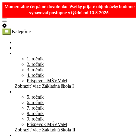
Momentálne čerpáme dovolenku. Všetky prijaté objednávky budeme
vybavovať postupne v týždni od 10.8.2026.
Kategórie
E-Shop
Materská škola
Základná škola I
1. ročník
2. ročník
3. ročník
4. ročník
Príspevok MŠVVaM
Zobraziť viac Základná škola I
Základná škola II
5. ročník
6. ročník
7. ročník
8. ročník
9. ročník
Príspevok MŠVVaM
Zobraziť viac Základná škola II
Stredná škola