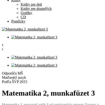
Knihy
Knihy pre deti
Knihy pre dospelých
Grafiky
CD
Pomôcky
Odporúča MŠ
Maďarský jazyk
Podľa ŠVP 2015
Matematika 2, munkafüzet 3
Matematika 2, pracovný zošit 3 od uznávaných autorov Zuzany a