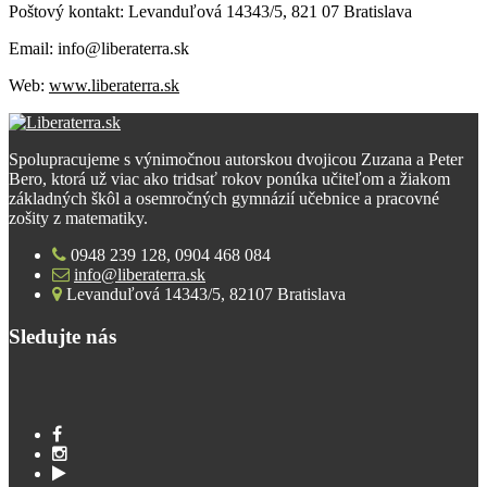
Poštový kontakt: Levanduľová 14343/5, 821 07 Bratislava
Email: info@liberaterra.sk
Web:
www.liberaterra.sk
Spolupracujeme s výnimočnou autorskou dvojicou Zuzana a Peter
Bero, ktorá už viac ako tridsať rokov ponúka učiteľom a žiakom
základných škôl a osemročných gymnázií učebnice a pracovné
zošity z matematiky.
0948 239 128, 0904 468 084
info@liberaterra.sk
Levanduľová 14343/5, 82107 Bratislava
Sledujte nás