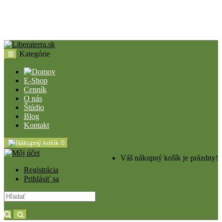
Kategórie
E-Shop
Cenník
O nás
Štúdio
Blog
Kontakt
0
Váš nákupný košík je prázdny!
Registrácia
Prihlásiť sa