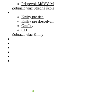
Príspevok MŠVVaM
Zobraziť viac Stredná škola
Knihy
Knihy pre deti
Knihy pre dospelých
Grafiky
CD
Zobraziť viac Knihy
Pomôcky
Cenník
O nás
Štúdio
Blog
Kontakt