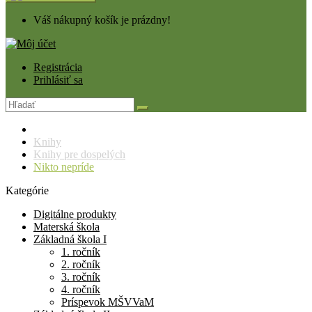
Váš nákupný košík je prázdny!
Registrácia
Prihlásiť sa
Knihy
Knihy pre dospelých
Nikto nepríde
Kategórie
Digitálne produkty
Materská škola
Základná škola I
1. ročník
2. ročník
3. ročník
4. ročník
Príspevok MŠVVaM