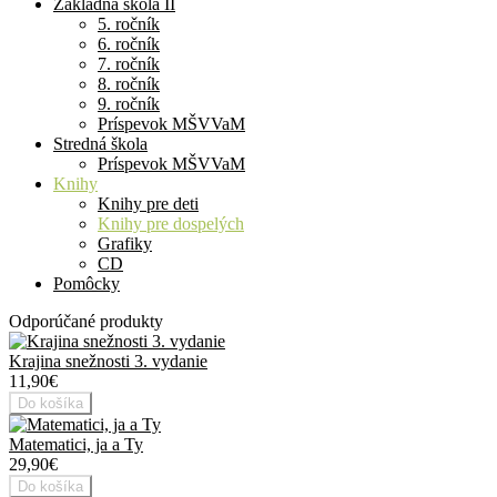
Základná škola II
5. ročník
6. ročník
7. ročník
8. ročník
9. ročník
Príspevok MŠVVaM
Stredná škola
Príspevok MŠVVaM
Knihy
Knihy pre deti
Knihy pre dospelých
Grafiky
CD
Pomôcky
Odporúčané produkty
Krajina snežnosti 3. vydanie
11,90€
Do košíka
Matematici, ja a Ty
29,90€
Do košíka