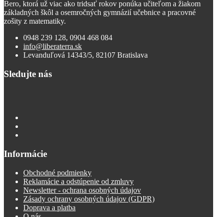
Bero, ktorá už viac ako tridsať rokov ponúka učiteľom a žiakom
základných škôl a osemročných gymnázií učebnice a pracovné
zošity z matematiky.
0948 239 128, 0904 468 084
info@liberaterra.sk
Levanduľová 14343/5, 82107 Bratislava
Sledujte nás
Informácie
Obchodné podmienky
Reklamácie a odstúpenie od zmluvy
Newsletter - ochrana osobných údajov
Zásady ochrany osobných údajov (GDPR)
Doprava a platba
O nás