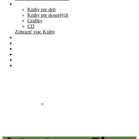
Knihy
Knihy pre deti
Knihy pre dospelých
Grafiky
CD
Zobraziť viac Knihy
Pomôcky
Cenník
O nás
Štúdio
Blog
Kontakt