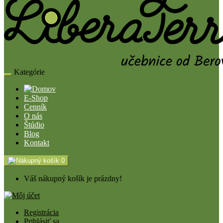
Kategórie
E-Shop
Cenník
O nás
Štúdio
Blog
Kontakt
0
Váš nákupný košík je prázdny!
Registrácia
Prihlásiť sa