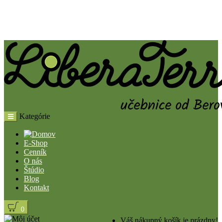
Kategórie
E-Shop
Cenník
O nás
Štúdio
Blog
Kontakt
0
Váš nákupný košík je prázdny!