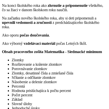
Na konci školského roka ako
zhrnutie a pripomenutie
všetkého,
čo sa žiaci v danom školskom roku naučili.
Na začiatku nového školského roka, aby si deti pripomenuli a
upevnili vedomosti a zručnosti
z predchádzajúceho školského
roka.
Ako oporu
počas doučovania
.
Ako výborný
vzdelávací materiál
počas Letných škôl.
Obsah pracovného zošita Matematika - Siedmacké minimum
Zlomky
Rozširovanie a krátenie zlomkov
Porovnávanie zlomkov
Zlomky, desatinné čísla a zmiešané čísla
Sčítanie a odčítanie zlomkov
Násobenie a delenie zlomkov
Percentá
Hodnota prislúchajúca k počtu percent
Počet percent
Základ
Slovné úlohy
Jednoduché úroky