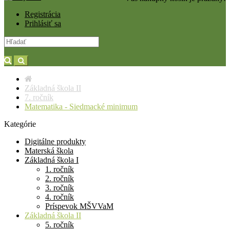
Registrácia
Prihlásiť sa
Základná škola II
7. ročník
Matematika - Siedmacké minimum
Kategórie
Digitálne produkty
Materská škola
Základná škola I
1. ročník
2. ročník
3. ročník
4. ročník
Príspevok MŠVVaM
Základná škola II
5. ročník