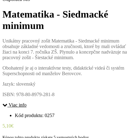
Matematika - Siedmacké
minimum
Unikátny pracovný zošit Matematika - Siedmacké minimum
obsahuje základné vedomosti a zručnosti, ktoré by mali ovládať
žiaci na konci 7. ročníka ZŠ. Plynulo a koncepčne nadväzuje na
pracovný zošit - Šiestacké minimum.
Obohatený je aj o interaktívne testy, didaktické videá či systém
Superschopnosti od manželov Berovcov.
Jazyk: slovenský
ISBN: 978-80-8979-281-8
Viac info
Kód produktu: 0257
5,10€
Kúpou tohto produktu získate 5 vernostných bodov