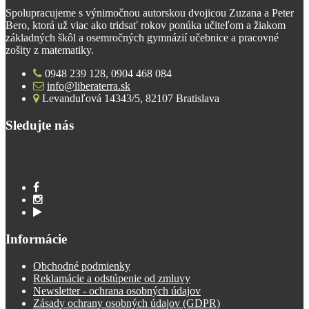
Spolupracujeme s výnimočnou autorskou dvojicou Zuzana a Peter
Bero, ktorá už viac ako tridsať rokov ponúka učiteľom a žiakom
základných škôl a osemročných gymnázií učebnice a pracovné
zošity z matematiky.
0948 239 128, 0904 468 084
info@liberaterra.sk
Levanduľová 14343/5, 82107 Bratislava
Sledujte nás
Informácie
Obchodné podmienky
Reklamácie a odstúpenie od zmluvy
Newsletter - ochrana osobných údajov
Zásady ochrany osobných údajov (GDPR)