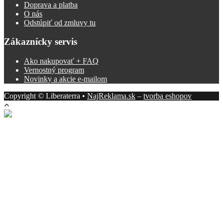
Doprava a platba
O nás
Odstúpiť od zmluvy tu
Zákaznícky servis
Ako nakupovať + FAQ
Vernostný program
Novinky a akcie e-mailom
Copyright © Liberaterra •
NajReklama.sk
–
tvorba eshopov