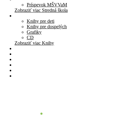
Príspevok MŠVVaM
Zobraziť viac Stredná škola
Knihy
Knihy pre deti
Knihy pre dospelých
Grafiky
CD
Zobraziť viac Knihy
Pomôcky
Cenník
O nás
Štúdio
Blog
Kontakt