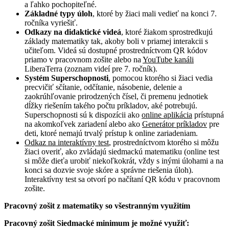
a ľahko pochopiteľné.
Základné typy úloh
, ktoré by žiaci mali vedieť na konci 7.
ročníka vyriešiť.
Odkazy na didaktické videá
, ktoré žiakom sprostredkujú
základy matematiky tak, akoby boli v priamej interakcii s
učiteľom. Videá sú dostupné prostredníctvom QR kódov
priamo v pracovnom zošite alebo na
YouTube kanáli
LiberaTerra (zoznam videí pre 7. ročník).
Systém Superschopnosti
, pomocou ktorého si žiaci vedia
precvičiť sčítanie, odčítanie, násobenie, delenie a
zaokrúhľovanie prirodzených čísel, či premenu jednotiek
dĺžky riešením takého počtu príkladov, aké potrebujú.
Superschopnosti sú k dispozícii ako
online aplikácia
prístupná
na akomkoľvek zariadení alebo ako
Generátor príkladov
pre
deti, ktoré nemajú trvalý prístup k online zariadeniam.
Odkaz na interaktívny test
, prostredníctvom ktorého si môžu
žiaci overiť, ako zvládajú siedmackú matematiku (online test
si môže dieťa urobiť niekoľkokrát, vždy s inými úlohami a na
konci sa dozvie svoje skóre a správne riešenia úloh).
Interaktívny test sa otvorí po načítaní QR kódu v pracovnom
zošite.
Pracovný zošit z matematiky so všestranným využitím
Pracovný zošit Siedmacké minimum je možné využiť: