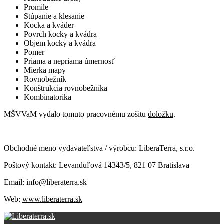
Promile
Stúpanie a klesanie
Kocka a kváder
Povrch kocky a kvádra
Objem kocky a kvádra
Pomer
Priama a nepriama úmernosť
Mierka mapy
Rovnobežník
Konštrukcia rovnobežníka
Kombinatorika
MŠVVaM vydalo tomuto pracovnému zošitu
doložku
.
Obchodné meno vydavateľstva / výrobcu: LiberaTerra, s.r.o.
Poštový kontakt: Levanduľová 14343/5, 821 07 Bratislava
Email: info@liberaterra.sk
Web:
www.liberaterra.sk