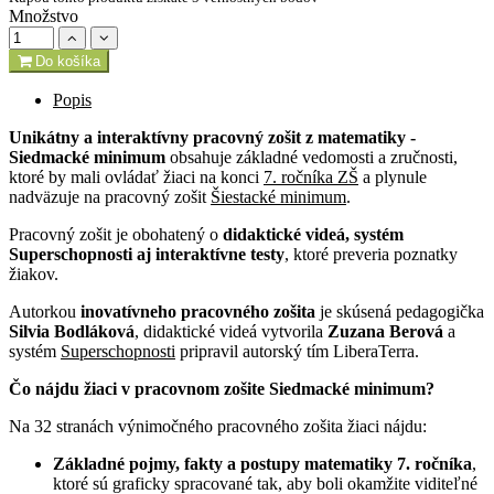
Množstvo
Do košíka
Popis
Unikátny a interaktívny pracovný zošit z matematiky -
Siedmacké minimum
obsahuje základné vedomosti a zručnosti,
ktoré by mali ovládať žiaci na konci
7. ročníka ZŠ
a plynule
nadväzuje na pracovný zošit
Šiestacké minimum
.
Pracovný zošit je obohatený o
didaktické videá, systém
Superschopnosti aj interaktívne testy
, ktoré preveria poznatky
žiakov.
Autorkou
inovatívneho pracovného zošita
je skúsená pedagogička
Silvia Bodláková
, didaktické videá vytvorila
Zuzana Berová
a
systém
Superschopnosti
pripravil autorský tím LiberaTerra.
Čo nájdu žiaci v pracovnom zošite Siedmacké minimum?
Na 32 stranách výnimočného pracovného zošita žiaci nájdu:
Základné pojmy, fakty a postupy matematiky 7. ročníka
,
ktoré sú graficky spracované tak, aby boli okamžite viditeľné