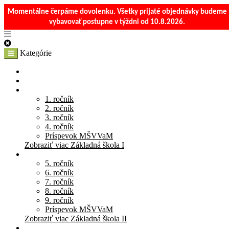
Momentálne čerpáme dovolenku. Všetky prijaté objednávky budeme
vybavovať postupne v týždni od 10.8.2026.
Kategórie
E-Shop
Materská škola
Základná škola I
1. ročník
2. ročník
3. ročník
4. ročník
Príspevok MŠVVaM
Zobraziť viac Základná škola I
Základná škola II
5. ročník
6. ročník
7. ročník
8. ročník
9. ročník
Príspevok MŠVVaM
Zobraziť viac Základná škola II
Stredná škola