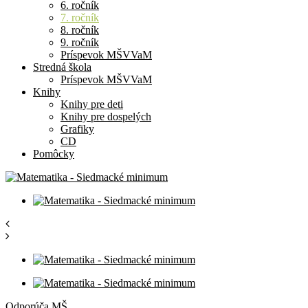
6. ročník
7. ročník
8. ročník
9. ročník
Príspevok MŠVVaM
Stredná škola
Príspevok MŠVVaM
Knihy
Knihy pre deti
Knihy pre dospelých
Grafiky
CD
Pomôcky
Odporúča MŠ