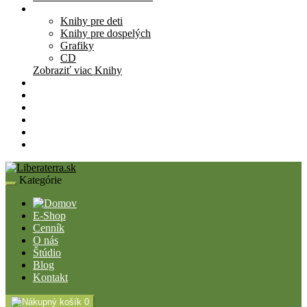
Knihy
Knihy pre deti
Knihy pre dospelých
Grafiky
CD
Zobraziť viac Knihy
Pomôcky
Cenník
O nás
Štúdio
Blog
Kontakt
Kategórie
E-Shop
Cenník
O nás
Štúdio
Blog
Kontakt
0