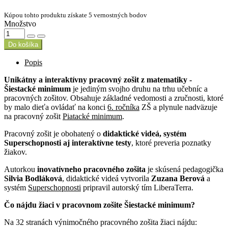
Kúpou tohto produktu získate 5 vernostných bodov
Množstvo
Do košíka
Popis
Unikátny a interaktívny pracovný zošit z matematiky -
Šiestacké minimum
je jediným svojho druhu na trhu učebníc a
pracovných zošitov. Obsahuje základné vedomosti a zručnosti, ktoré
by malo dieťa ovládať na konci
6. ročníka
ZŠ a plynule nadväzuje
na pracovný zošit
Piatacké minimum
.
Pracovný zošit je obohatený o
didaktické videá, systém
Superschopnosti aj interaktívne testy
, ktoré preveria poznatky
žiakov.
Autorkou
inovatívneho pracovného zošita
je skúsená pedagogička
Silvia Bodláková
, didaktické videá vytvorila
Zuzana Berová
a
systém
Superschopnosti
pripravil autorský tím LiberaTerra.
Čo nájdu žiaci v pracovnom zošite Šiestacké minimum?
Na 32 stranách výnimočného pracovného zošita žiaci nájdu: