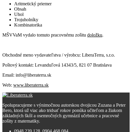
Aritmetický priemer
Obsah
Uhol
Trojuholníky
Kombinatorika
MŠVVaM vydalo tomuto pracovnému zošitu
doložku
.
Obchodné meno vydavateľstva / výrobcu: LiberaTerra, s.r.o.
Poštový kontakt: Levanduľová 14343/5, 821 07 Bratislava
Email: info@liberaterra.sk
Web:
www.liberaterra.sk
Spolupracujeme s výnimočnou autorskou dvojicou Zuzana a Peter
Bero, ktorá už viac ako tridsať rokov ponúka učiteľom a žiakom
základných škôl a osemročných gymnázií učebnice a pracovné
zošity z matematiky.
0948 239 128, 0904 468 084