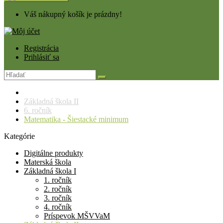
Váš nákupný košík je prázdny!
Registrácia
Prihlásiť sa
Základná škola II
6. ročník
Matematika - Šiestacké minimum
Kategórie
Digitálne produkty
Materská škola
Základná škola I
1. ročník
2. ročník
3. ročník
4. ročník
Príspevok MŠVVaM