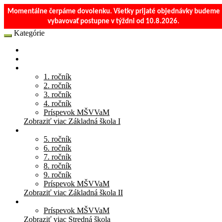
Momentálne čerpáme dovolenku. Všetky prijaté objednávky budeme
vybavovať postupne v týždni od 10.8.2026.
Kategórie
E-Shop
Materská škola
Základná škola I
1. ročník
2. ročník
3. ročník
4. ročník
Príspevok MŠVVaM
Zobraziť viac Základná škola I
Základná škola II
5. ročník
6. ročník
7. ročník
8. ročník
9. ročník
Príspevok MŠVVaM
Zobraziť viac Základná škola II
Stredná škola
Príspevok MŠVVaM
Zobraziť viac Stredná škola