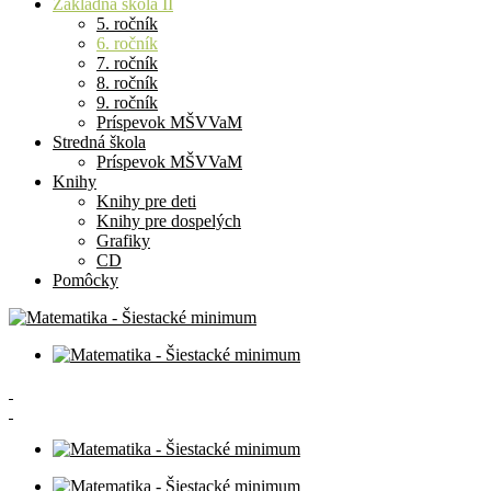
Základná škola II
5. ročník
6. ročník
7. ročník
8. ročník
9. ročník
Príspevok MŠVVaM
Stredná škola
Príspevok MŠVVaM
Knihy
Knihy pre deti
Knihy pre dospelých
Grafiky
CD
Pomôcky