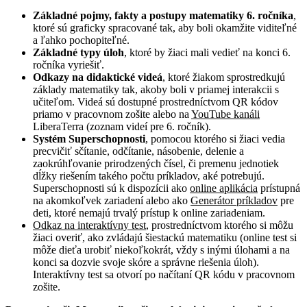
Základné pojmy, fakty a postupy matematiky 6. ročníka
,
ktoré sú graficky spracované tak, aby boli okamžite viditeľné
a ľahko pochopiteľné.
Základné typy úloh
, ktoré by žiaci mali vedieť na konci 6.
ročníka vyriešiť.
Odkazy na didaktické videá
, ktoré žiakom sprostredkujú
základy matematiky tak, akoby boli v priamej interakcii s
učiteľom. Videá sú dostupné prostredníctvom QR kódov
priamo v pracovnom zošite alebo na
YouTube kanáli
LiberaTerra (zoznam videí pre 6. ročník).
Systém Superschopnosti
, pomocou ktorého si žiaci vedia
precvičiť sčítanie, odčítanie, násobenie, delenie a
zaokrúhľovanie prirodzených čísel, či premenu jednotiek
dĺžky riešením takého počtu príkladov, aké potrebujú.
Superschopnosti sú k dispozícii ako
online aplikácia
prístupná
na akomkoľvek zariadení alebo ako
Generátor príkladov
pre
deti, ktoré nemajú trvalý prístup k online zariadeniam.
Odkaz na interaktívny test
, prostredníctvom ktorého si môžu
žiaci overiť, ako zvládajú šiestackú matematiku (online test si
môže dieťa urobiť niekoľkokrát, vždy s inými úlohami a na
konci sa dozvie svoje skóre a správne riešenia úloh).
Interaktívny test sa otvorí po načítaní QR kódu v pracovnom
zošite.