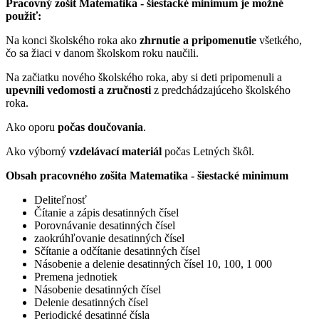
Pracovný zošit Matematika - šiestacké minimum je možné
použiť:
Na konci školského roka ako
zhrnutie a pripomenutie
všetkého,
čo sa žiaci v danom školskom roku naučili.
Na začiatku nového školského roka, aby si deti pripomenuli a
upevnili vedomosti a zručnosti
z predchádzajúceho školského
roka.
Ako oporu
počas doučovania
.
Ako výborný
vzdelávací materiál
počas Letných škôl.
Obsah pracovného zošita Matematika - šiestacké minimum
Deliteľnosť
Čítanie a zápis desatinných čísel
Porovnávanie desatinných čísel
zaokrúhľovanie desatinných čísel
Sčítanie a odčítanie desatinných čísel
Násobenie a delenie desatinných čísel 10, 100, 1 000
Premena jednotiek
Násobenie desatinných čísel
Delenie desatinných čísel
Periodické desatinné čísla