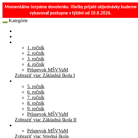
Momentálne čerpáme dovolenku. Všetky prijaté objednávky budeme
vybavovať postupne v týždni od 10.8.2026.
Kategórie
E-Shop
Materská škola
Základná škola I
1. ročník
2. ročník
3. ročník
4. ročník
Príspevok MŠVVaM
Zobraziť viac Základná škola I
Základná škola II
5. ročník
6. ročník
7. ročník
8. ročník
9. ročník
Príspevok MŠVVaM
Zobraziť viac Základná škola II
Stredná škola
Príspevok MŠVVaM
Zobraziť viac Stredná škola