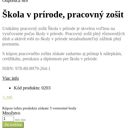
Odporúča MŠ
Škola v prírode, pracovný zošit
Unikátny pracovný zošit Škola v prírode je skvelou voľbou na
vyučovanie počas školy v prírode. Pracovný zošit plný rôznorodých
úloh a aktivít robí zo školy v prírode nezabudnuteľný zážitok plný
poznania.
S kúpou pracovného zošita získate zadarmo aj prístup k nálepkám,
certifikátu, preukazu a diplomom pre školu v prírode.
ISBN: 978-80-8979-264-1
Viac info
Kód produktu: 0203
3,20€
Kúpou tohto produktu získate 3 vernostné body
Množstvo
Do košíka