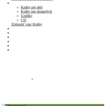
Knihy
Knihy pre deti
Knihy pre dospelých
Grafiky
CD
Zobraziť viac Knihy
Pomôcky
Cenník
O nás
Štúdio
Blog
Kontakt