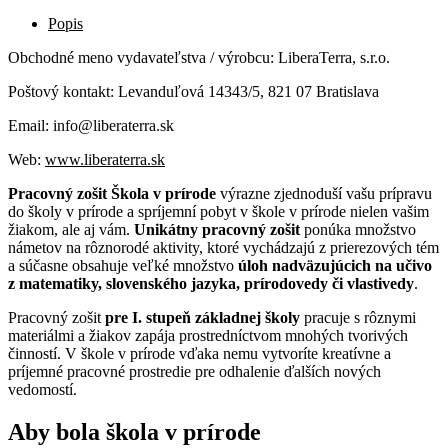
Popis
Obchodné meno vydavateľstva / výrobcu: LiberaTerra, s.r.o.
Poštový kontakt: Levanduľová 14343/5, 821 07 Bratislava
Email: info@liberaterra.sk
Web:
www.liberaterra.sk
Pracovný zošit Škola v prírode
výrazne zjednoduší vašu prípravu
do školy v prírode a spríjemní pobyt v škole v prírode nielen vašim
žiakom, ale aj vám.
Unikátny pracovný zošit
ponúka množstvo
námetov na rôznorodé aktivity, ktoré vychádzajú z prierezových tém
a súčasne obsahuje veľké množstvo
úloh nadväzujúcich na učivo
z matematiky, slovenského jazyka, prírodovedy či vlastivedy
.
Pracovný zošit
pre I. stupeň základnej školy
pracuje s rôznymi
materiálmi a žiakov zapája prostredníctvom mnohých tvorivých
činností. V škole v prírode vďaka nemu vytvoríte kreatívne a
príjemné pracovné prostredie pre odhalenie ďalších nových
vedomostí.
Aby bola škola v prírode