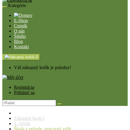
Kategórie
E-Shop
Cenník
O nás
Štúdio
Blog
Kontakt
0
Váš nákupný košík je prázdny!
Registrácia
Prihlásiť sa
Základná škola I
4. ročník
Škola v prírode, pracovný zošit