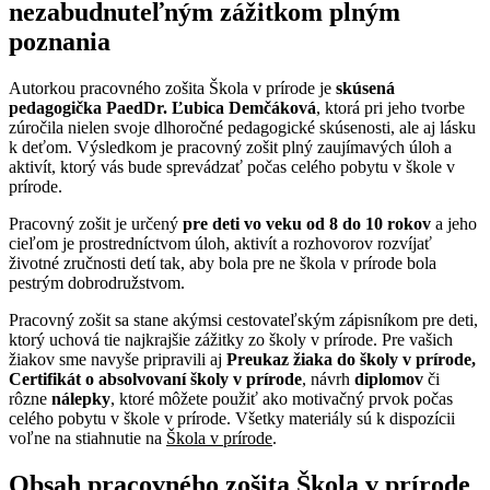
nezabudnuteľným zážitkom plným
poznania
Autorkou pracovného zošita Škola v prírode je
skúsená
pedagogička PaedDr. Ľubica Demčáková
, ktorá pri jeho tvorbe
zúročila nielen svoje dlhoročné pedagogické skúsenosti, ale aj lásku
k deťom. Výsledkom je pracovný zošit plný zaujímavých úloh a
aktivít, ktorý vás bude sprevádzať počas celého pobytu v škole v
prírode.
Pracovný zošit je určený
pre deti vo veku od 8 do 10 rokov
a jeho
cieľom je prostredníctvom úloh, aktivít a rozhovorov rozvíjať
životné zručnosti detí tak, aby bola pre ne škola v prírode bola
pestrým dobrodružstvom.
Pracovný zošit sa stane akýmsi cestovateľským zápisníkom pre deti,
ktorý uchová tie najkrajšie zážitky zo školy v prírode. Pre vašich
žiakov sme navyše pripravili aj
Preukaz žiaka do školy v prírode,
Certifikát o absolvovaní školy v prírode
, návrh
diplomov
či
rôzne
nálepky
, ktoré môžete použiť ako motivačný prvok počas
celého pobytu v škole v prírode. Všetky materiály sú k dispozícii
voľne na stiahnutie na
Škola v prírode
.
Obsah pracovného zošita Škola v prírode