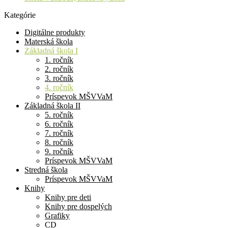
Kategórie
Digitálne produkty
Materská škola
Základná škola I
1. ročník
2. ročník
3. ročník
4. ročník
Príspevok MŠVVaM
Základná škola II
5. ročník
6. ročník
7. ročník
8. ročník
9. ročník
Príspevok MŠVVaM
Stredná škola
Príspevok MŠVVaM
Knihy
Knihy pre deti
Knihy pre dospelých
Grafiky
CD