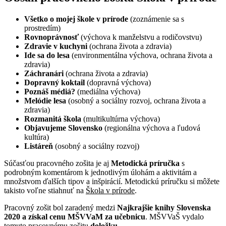
Všetko o mojej škole v prírode
(zoznámenie sa s
prostredím)
Rovnoprávnosť
(výchova k manželstvu a rodičovstvu)
Zdravie v kuchyni
(ochrana života a zdravia)
Ide sa do lesa
(environmentálna výchova, ochrana života a
zdravia)
Záchranári
(ochrana života a zdravia)
Dopravný koktail
(dopravná výchova)
Poznáš médiá?
(mediálna výchova)
Melódie lesa
(osobný a sociálny rozvoj, ochrana života a
zdravia)
Rozmanitá škola
(multikultúrna výchova)
Objavujeme Slovensko
(regionálna výchova a ľudová
kultúra)
Listáreň
(osobný a sociálny rozvoj)
Súčasťou pracovného zošita je aj
Metodická príručka
s
podrobným komentárom k jednotlivým úlohám a aktivitám a
množstvom ďalších tipov a inšpirácií. Metodickú príručku si môžete
takisto voľne stiahnuť na
Škola v prírode
.
Pracovný zošit bol zaradený medzi
Najkrajšie knihy Slovenska
2020 a získal cenu MŠVVaM za učebnicu
. MŠVVaŠ vydalo
tomuto pracovnému zošitu
doložku
.