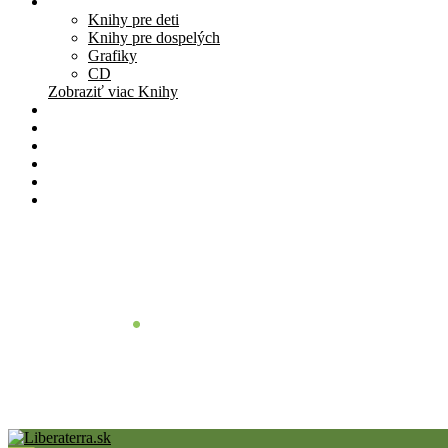
Knihy
Knihy pre deti
Knihy pre dospelých
Grafiky
CD
Zobraziť viac Knihy
Pomôcky
Cenník
O nás
Štúdio
Blog
Kontakt