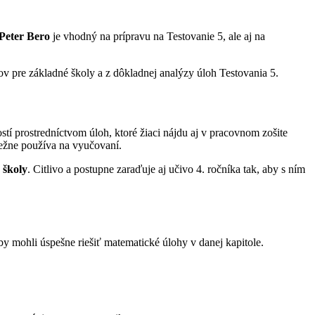
Peter Bero
je vhodný na prípravu na Testovanie 5, ale aj na
v pre základné školy a z dôkladnej analýzy úloh Testovania 5.
í prostredníctvom úloh, ktoré žiaci nájdu aj v pracovnom zošite
bežne používa na vyučovaní.
 školy
. Citlivo a postupne zaraďuje aj učivo 4. ročníka tak, aby s ním
by mohli úspešne riešiť matematické úlohy v danej kapitole.