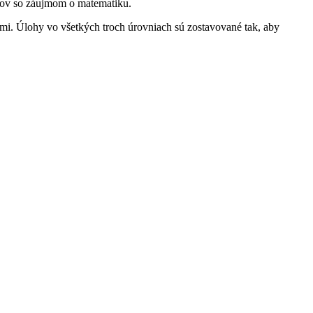
iakov so záujmom o matematiku.
mi. Úlohy vo všetkých troch úrovniach sú zostavované tak, aby