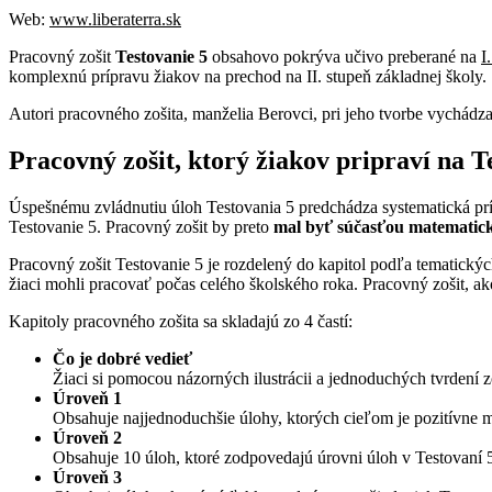
Web:
www.liberaterra.sk
Pracovný zošit
Testovanie 5
obsahovo pokrýva učivo preberané na
I
komplexnú prípravu žiakov na prechod na II. stupeň základnej školy.
Autori pracovného zošita, manželia Berovci, pri jeho tvorbe vychádza
Pracovný zošit, ktorý žiakov pripraví na T
Úspešnému zvládnutiu úloh Testovania 5 predchádza systematická príp
Testovanie 5. Pracovný zošit by preto
mal byť súčasťou matematic
Pracovný zošit Testovanie 5 je rozdelený do kapitol podľa tematick
žiaci mohli pracovať počas celého školského roka. Pracovný zošit, ak
Kapitoly pracovného zošita sa skladajú zo 4 častí:
Čo je dobré vedieť
Žiaci si pomocou názorných ilustrácii a jednoduchých tvrdení 
Úroveň 1
Obsahuje najjednoduchšie úlohy, ktorých cieľom je pozitívne 
Úroveň 2
Obsahuje 10 úloh, ktoré zodpovedajú úrovni úloh v Testovaní 
Úroveň 3