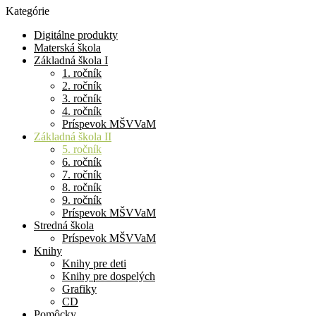
Kategórie
Digitálne produkty
Materská škola
Základná škola I
1. ročník
2. ročník
3. ročník
4. ročník
Príspevok MŠVVaM
Základná škola II
5. ročník
6. ročník
7. ročník
8. ročník
9. ročník
Príspevok MŠVVaM
Stredná škola
Príspevok MŠVVaM
Knihy
Knihy pre deti
Knihy pre dospelých
Grafiky
CD
Pomôcky