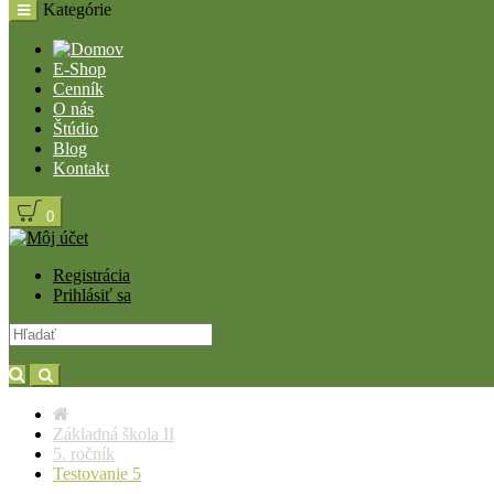
Kategórie
E-Shop
Cenník
O nás
Štúdio
Blog
Kontakt
0
Registrácia
Prihlásiť sa
Základná škola II
5. ročník
Testovanie 5