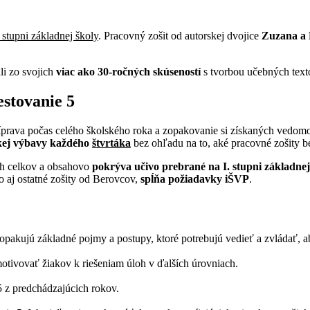
. stupni základnej školy
. Pracovný zošit od autorskej dvojice
Zuzana a 
li zo svojich
viac ako 30-ročných skúseností
s tvorbou učebných texto
estovanie 5
rava počas celého školského roka a zopakovanie si získaných vedomost
kej výbavy každého
štvrtáka
bez ohľadu na to, aké pracovné zošity 
ých celkov a obsahovo
pokrýva učivo prebrané na I. stupni základnej
o aj ostatné zošity od Berovcov,
spĺňa požiadavky iŠVP
.
zopakujú základné pojmy a postupy, ktoré potrebujú vedieť a zvládať, a
motivovať žiakov k riešeniam úloh v ďalších úrovniach.
5 z predchádzajúcich rokov.