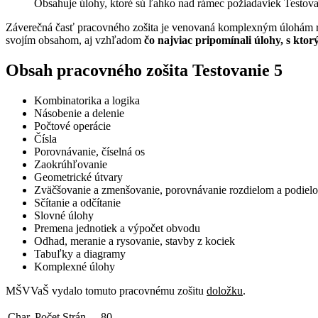
Obsahuje úlohy, ktoré sú ľahko nad rámec požiadaviek Testova
Záverečná časť pracovného zošita je venovaná komplexným úlohám roz
svojím obsahom, aj vzhľadom
čo najviac pripomínali úlohy, s ktorý
Obsah pracovného zošita Testovanie 5
Kombinatorika a logika
Násobenie a delenie
Počtové operácie
Čísla
Porovnávanie, číselná os
Zaokrúhľovanie
Geometrické útvary
Zväčšovanie a zmenšovanie, porovnávanie rozdielom a podiel
Sčítanie a odčítanie
Slovné úlohy
Premena jednotiek a výpočet obvodu
Odhad, meranie a rysovanie, stavby z kociek
Tabuľky a diagramy
Komplexné úlohy
MŠVVaŠ vydalo tomuto pracovnému zošitu
doložku
.
Char. Počet Strán
80