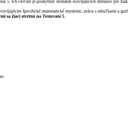
nia 5. Ich cieľom je poskytnúť dostatok rozvíjajúcich stimulov pre ž
víjajúcim špecifické matematické myslenie, prácu s tabuľkami a graf
mi sa žiaci stretnú na Testovaní 5
.
om