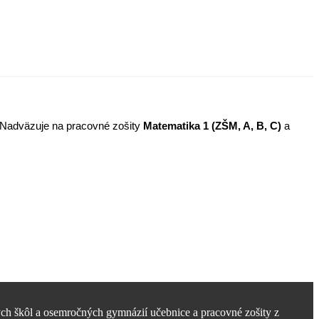
 Nadväzuje na pracovné zošity
Matematika 1 (ZŠM, A, B, C)
a
ch škôl a osemročných gymnázií učebnice a pracovné zošity z