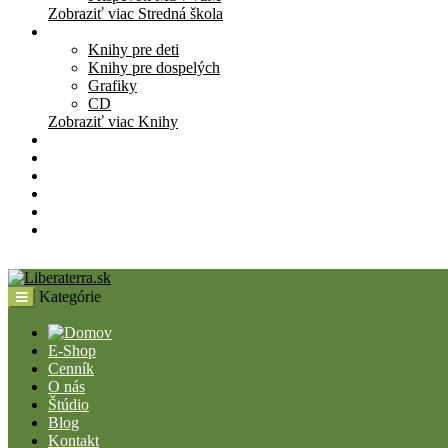
Zobraziť viac Stredná škola
Knihy
Knihy pre deti
Knihy pre dospelých
Grafiky
CD
Zobraziť viac Knihy
Pomôcky
Cenník
O nás
Štúdio
Blog
Kontakt
Kategórie
E-Shop
Cenník
O nás
Štúdio
Blog
Kontakt