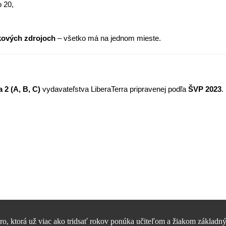
o 20,
nkových zdrojoch
– všetko má na jednom mieste.
 2 (A, B, C)
vydavateľstva LiberaTerra pripravenej podľa
ŠVP 2023
.
, ktorá už viac ako tridsať rokov ponúka učiteľom a žiakom základný