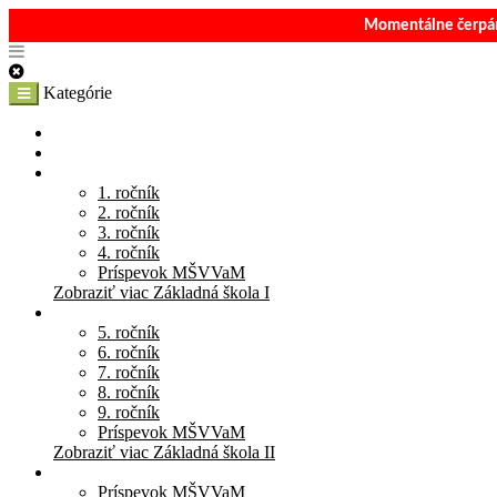
Momentálne čerpám
Kategórie
E-Shop
Materská škola
Základná škola I
1. ročník
2. ročník
3. ročník
4. ročník
Príspevok MŠVVaM
Zobraziť viac Základná škola I
Základná škola II
5. ročník
6. ročník
7. ročník
8. ročník
9. ročník
Príspevok MŠVVaM
Zobraziť viac Základná škola II
Stredná škola
Príspevok MŠVVaM