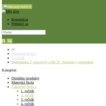
0
Registrácia
Prihlásiť sa
Základná škola I
2. ročník
Matematika 2, pracovný zošit 2C /dodanie v septembri/
Kategórie
Digitálne produkty
Materská škola
Základná škola I
1. ročník
2. ročník
3. ročník
4. ročník