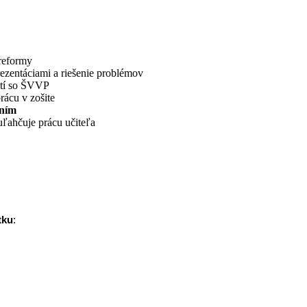
 reformy
rezentáciami a riešenie problémov
detí so ŠVVP
rácu v zošite
aním
uľahčuje prácu učiteľa
tku
: