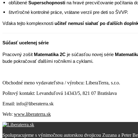
obľúbené
Superschopnosti
na hravé precvičovanie počítania d
štvrťročné kontrolné práce, vrátane verzií pre deti so ŠVVP.
Vďaka tejto komplexnosti
učiteľ nemusí siahať po ďalších dopl
Súčasť ucelenej série
Pracovný zošit
Matematika 2C
je súčasťou novej série
Matematika
bude pokračovať ďalšími ročníkmi a cyklami.
Obchodné meno vydavateľstva / výrobcu: LiberaTerra, s.r.o.
Poštový kontakt: Levanduľová 14343/5, 821 07 Bratislava
Email: info@liberaterra.sk
Web:
www.liberaterra.sk
Spolupracujeme s výnimočnou autorskou dvojicou Zuzana a Peter Bero