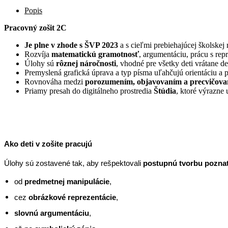
Popis
Pracovný zošit 2C
Je plne v zhode s ŠVP 2023
a s cieľmi prebiehajúcej školskej
Rozvíja
matematickú gramotnosť
, argumentáciu, prácu s rep
Úlohy sú
rôznej náročnosti
, vhodné pre všetky deti vrátane 
Premyslená grafická úprava a typ písma uľahčujú orientáciu a p
Rovnováha medzi
porozumením, objavovaním a precvičov
Priamy presah do digitálneho prostredia
Štúdia
, ktoré výrazne 
Ako deti v zošite pracujú
Úlohy sú zostavené tak, aby rešpektovali
postupnú tvorbu pozna
od
predmetnej manipulácie
,
cez
obrázkové reprezentácie
,
slovnú argumentáciu
,