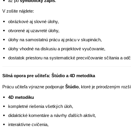
až po
symbolický zápis
.
V zošite nájdete:
obrázkové aj slovné úlohy,
otvorené aj uzavreté úlohy,
úlohy na samostatnú prácu aj prácu v skupinách,
úlohy vhodné na diskusiu a projektové vyučovanie,
dostatok priestoru na systematické precvičovanie sčítania a odčí
Silná opora pre učiteľa: Štúdio a 4D metodika
Prácu učiteľa výrazne podporuje
Štúdio
, ktoré je prirodzeným rozš
4D metodiku
kompletné riešenia všetkých úloh,
didaktické komentáre a návrhy ďalších aktivít,
interaktívne cvičenia,