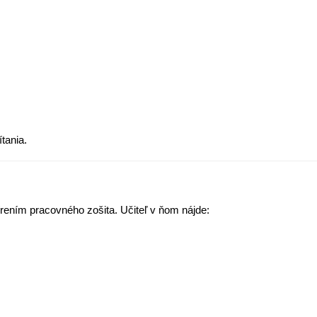
tania.
írením pracovného zošita. Učiteľ v ňom nájde: