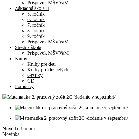
Príspevok MŠVVaM
Základná škola II
5. ročník
6. ročník
7. ročník
8. ročník
9. ročník
Príspevok MŠVVaM
Stredná škola
Príspevok MŠVVaM
Knihy
Knihy pre deti
Knihy pre dospelých
Grafiky
CD
Pomôcky
Nové kurikulum
Novinka