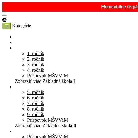
Momentálne čerpám
Kategórie
E-Shop
Materská škola
Základná škola I
1. ročník
2. ročník
3. ročník
4. ročník
Príspevok MŠVVaM
Zobraziť viac Základná škola I
Základná škola II
5. ročník
6. ročník
7. ročník
8. ročník
9. ročník
Príspevok MŠVVaM
Zobraziť viac Základná škola II
Stredná škola
Príspevok MŠVVaM