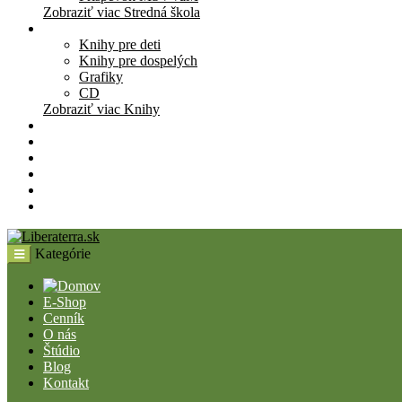
Zobraziť viac Stredná škola
Knihy
Knihy pre deti
Knihy pre dospelých
Grafiky
CD
Zobraziť viac Knihy
Pomôcky
Cenník
O nás
Štúdio
Blog
Kontakt
Kategórie
E-Shop
Cenník
O nás
Štúdio
Blog
Kontakt