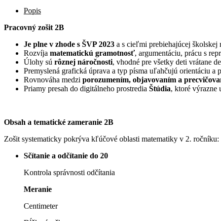
Popis
Pracovný zošit 2B
Je plne v zhode s ŠVP 2023
a s cieľmi prebiehajúcej školskej
Rozvíja
matematickú gramotnosť
, argumentáciu, prácu s rep
Úlohy sú
rôznej náročnosti
, vhodné pre všetky deti vrátane 
Premyslená grafická úprava a typ písma uľahčujú orientáciu a p
Rovnováha medzi
porozumením, objavovaním a precvičov
Priamy presah do digitálneho prostredia
Štúdia
, ktoré výrazne 
Obsah a tematické zameranie 2B
Zošit systematicky pokrýva kľúčové oblasti matematiky v 2. ročníku:
Sčítanie a odčítanie do 20
Kontrola správnosti odčítania
Meranie
Centimeter