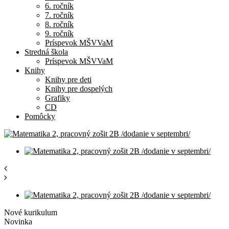
6. ročník
7. ročník
8. ročník
9. ročník
Príspevok MŠVVaM
Stredná škola
Príspevok MŠVVaM
Knihy
Knihy pre deti
Knihy pre dospelých
Grafiky
CD
Pomôcky
Nové kurikulum
Novinka