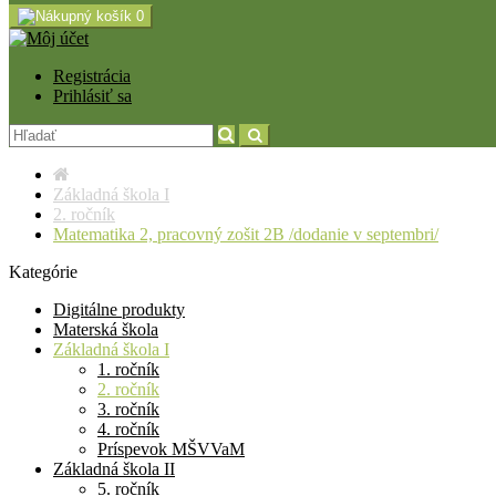
0
Registrácia
Prihlásiť sa
Základná škola I
2. ročník
Matematika 2, pracovný zošit 2B /dodanie v septembri/
Kategórie
Digitálne produkty
Materská škola
Základná škola I
1. ročník
2. ročník
3. ročník
4. ročník
Príspevok MŠVVaM
Základná škola II
5. ročník