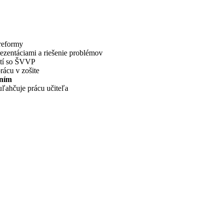
 reformy
rezentáciami a riešenie problémov
detí so ŠVVP
rácu v zošite
aním
uľahčuje prácu učiteľa