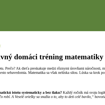
y
bavný domáci tréning matematiky
totu. Prečo? Ak dieťa preskakuje medzi rôznymi úrovňami náročnosti, m
sto sebavedomia. Matematika sa však nelúska silou. Lúska sa krok po
ickú istotu systematicky a bez tlaku?
Každý ročník má svoju logik
o robí. A Veselé oriešky sa snažia o to, aby to deti celé bavilo,“
hovori