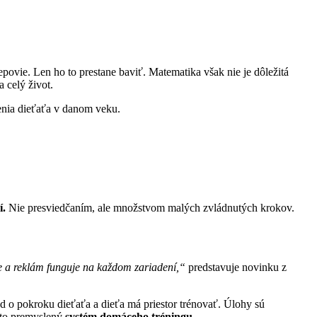
povie. Len ho to prestane baviť. Matematika však nie je dôležitá
a celý život.
lenia dieťaťa v danom veku.
í.
Nie presviedčaním, ale množstvom malých zvládnutých krokov.
ie a reklám funguje na každom zariadení,“
predstavuje novinku z
ad o pokroku dieťaťa a dieťa má priestor trénovať. Úlohy sú
 to premyslený
systém domáceho tréningu.