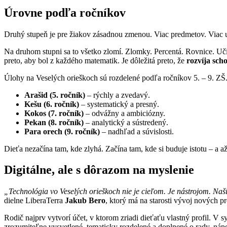
Úrovne podľa ročníkov
Druhý stupeň je pre žiakov zásadnou zmenou. Viac predmetov. Viac uči
Na druhom stupni sa to všetko zlomí. Zlomky. Percentá. Rovnice. Učiv
preto, aby bol z každého matematik. Je dôležitá preto, že
rozvíja sch
Úlohy na Veselých orieškoch sú rozdelené podľa ročníkov 5. – 9. ZŠ.
Arašid (5. ročník)
– rýchly a zvedavý.
Kešu (6. ročník)
– systematický a presný.
Kokos (7. ročník)
– odvážny a ambiciózny.
Pekan (8. ročník)
– analytický a sústredený.
Para orech (9. ročník)
– nadhľad a súvislosti.
Dieťa nezačína tam, kde zlyhá. Začína tam, kde si buduje istotu – a a
Digitálne, ale s dôrazom na myslenie
„Technológia vo Veselých orieškoch nie je cieľom. Je nástrojom. Naš
dielne LiberaTerra
Jakub Bero
, ktorý má na starosti vývoj nových pr
Rodič najprv vytvorí účet, v ktorom zriadi dieťaťu vlastný profil. V 
zrozumiteľne vysvetlené, tematicky rozdelené a doplnené o rady, ná