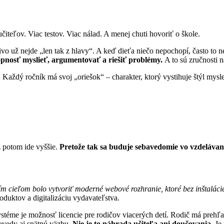
teľov. Viac testov. Viac nálad. A menej chuti hovoriť o škole.
o už nejde „len tak z hlavy“. A keď dieťa niečo nepochopí, často to ne
opnosť myslieť, argumentovať a riešiť problémy.
A to sú zručnosti n
 Každý ročník má svoj „oriešok“ – charakter, ktorý vystihuje štýl mys
ž potom ide vyššie.
Pretože tak sa buduje sebavedomie vo vzdelávan
ím cieľom bolo vytvoriť moderné webové rozhranie, ktoré bez inštalác
oduktov a digitalizáciu vydavateľstva.
systéme je možnosť licencie pre rodičov viacerých detí. Rodič má prehľ
povedy aj spätnú väzbu.
Nie je to náhrada učiteľa ani doučovania.
Je