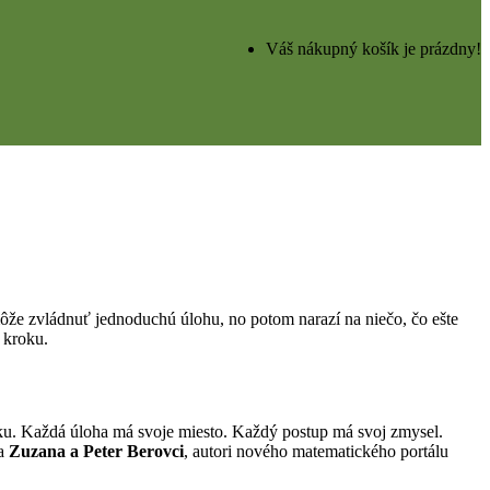
Váš nákupný košík je prázdny!
ôže zvládnuť jednoduchú úlohu, no potom narazí na niečo, čo ešte
 kroku.
u. Každá úloha má svoje miesto. Každý postup má svoj zmysel.
a
Zuzana a Peter Berovci
, autori nového matematického portálu