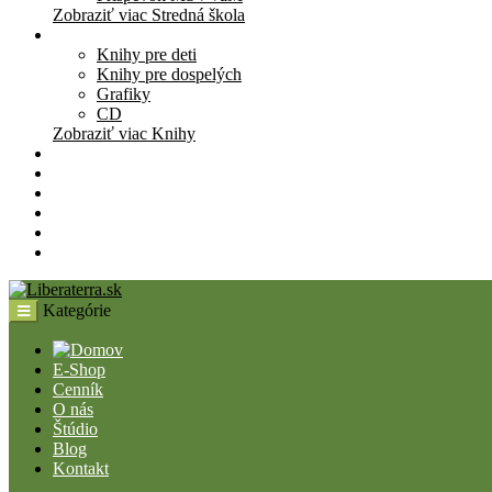
Zobraziť viac Stredná škola
Knihy
Knihy pre deti
Knihy pre dospelých
Grafiky
CD
Zobraziť viac Knihy
Pomôcky
Cenník
O nás
Štúdio
Blog
Kontakt
Kategórie
E-Shop
Cenník
O nás
Štúdio
Blog
Kontakt