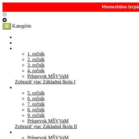
Momentálne čerpám
Kategórie
E-Shop
Materská škola
Základná škola I
1. ročník
2. ročník
3. ročník
4. ročník
Príspevok MŠVVaM
Zobraziť viac Základná škola I
Základná škola II
5. ročník
6. ročník
7. ročník
8. ročník
9. ročník
Príspevok MŠVVaM
Zobraziť viac Základná škola II
Stredná škola
Príspevok MŠVVaM