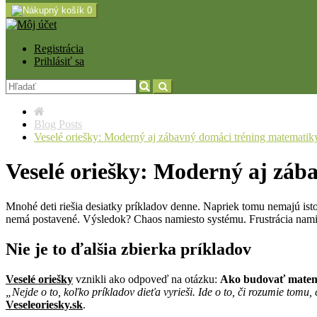
0
Registrácia
Prihlásiť sa
Blog Posts
Veselé oriešky: Moderný aj zábavný domáci tréning matematik
Veselé oriešky: Moderný aj zá
Mnohé deti riešia desiatky príkladov denne. Napriek tomu nemajú is
nemá postavené. Výsledok? Chaos namiesto systému. Frustrácia namie
Nie je to ďalšia zbierka príkladov
Veselé oriešky
vznikli ako odpoveď na otázku:
Ako budovať matemat
„Nejde o to, koľko príkladov dieťa vyrieši. Ide o to, či rozumie tomu, č
Veseleoriesky.sk
.