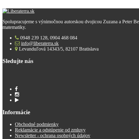
Spolupracujeme s výnimočnou autorskou dvojicou Zuzana a Peter Bero
matematiky.
0948 239 128, 0904 468 084
info@liberaterra.sk
Levanduľová 14343/5, 82107 Bratislava
Sledujte nás
Informácie
Obchodné podmienky
Reklamácie a odstúpenie od zmluvy
Newsletter - ochrana osobných údajov