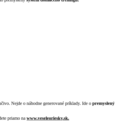
 učivo. Nejde o náhodne generované príklady. Ide o
premyslený
ájdete priamo na
www.veseleoriesky.sk.