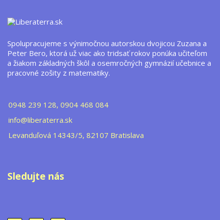
Spolupracujeme s výnimočnou autorskou dvojicou Zuzana a
Peter Bero, ktorá už viac ako tridsať rokov ponúka učiteľom
a žiakom základných škôl a osemročných gymnázií učebnice a
pracovné zošity z matematiky.
0948 239 128, 0904 468 084
info@liberaterra.sk
Levanduľová 14343/5, 82107 Bratislava
Sledujte nás