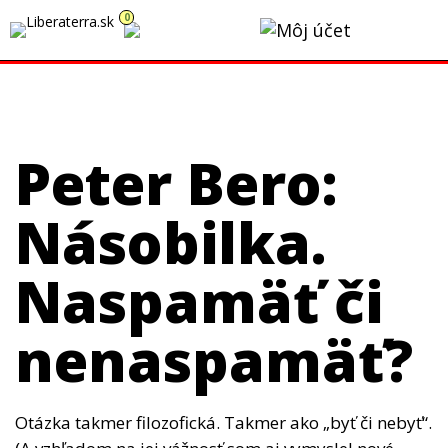
0
Momentálne čerpáme dovolenku. Všetky prijaté objednávky
budeme vybavovať postupne v týždni od 10.8.2026.
Peter Bero:
Násobilka.
Naspamäť či
nenaspamäť?
Otázka takmer filozofická. Takmer ako „byť či nebyť“.