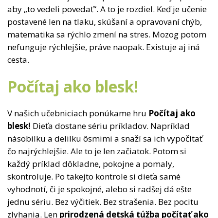
aby „to vedeli povedať“. A to je rozdiel. Keď je učenie
postavené len na tlaku, skúšaní a opravovaní chýb,
matematika sa rýchlo zmení na stres. Mozog potom
nefunguje rýchlejšie, práve naopak. Existuje aj iná
cesta.
Počítaj ako blesk!
V našich učebniciach ponúkame hru
Počítaj ako
blesk!
Dieťa dostane sériu príkladov. Napríklad
násobilku a delilku ôsmimi a snaží sa ich vypočítať
čo najrýchlejšie. Ale to je len začiatok. Potom si
každý príklad dôkladne, pokojne a pomaly,
skontroluje. Po takejto kontrole si dieťa samé
vyhodnotí, či je spokojné, alebo si radšej dá ešte
jednu sériu. Bez výčitiek. Bez strašenia. Bez pocitu
zlyhania. Len
prirodzená detská túžba počítať ako