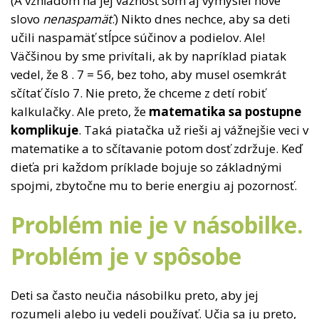
(A vzhľadom na jej vážnosť som aj vymyslel nové
slovo
nenaspamäť
.) Nikto dnes nechce, aby sa deti
učili naspamäť stĺpce súčinov a podielov. Ale!
Väčšinou by sme privítali, ak by napríklad piatak
vedel, že 8 . 7 = 56, bez toho, aby musel osemkrát
sčítať číslo 7. Nie preto, že chceme z detí robiť
kalkulačky. Ale preto, že
matematika sa postupne
komplikuje
. Taká piatačka už rieši aj vážnejšie veci v
matematike a to sčítavanie potom dosť zdržuje. Keď
dieťa pri každom príklade bojuje so základnými
spojmi, zbytočne mu to berie energiu aj pozornosť.
Problém nie je v násobilke.
Problém je v spôsobe
Deti sa často neučia násobilku preto, aby jej
rozumeli alebo ju vedeli používať. Učia sa ju preto,