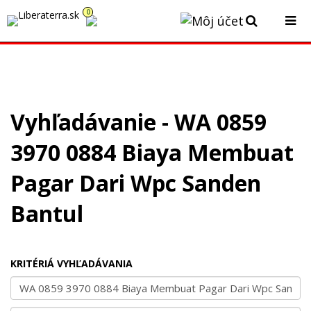
0
Momentálne čerpáme dovolenku. Všetky prijaté objednávky
budeme vybavovať postupne v týždni od 10.8.2026.
Vyhľadávanie - WA 0859
3970 0884 Biaya Membuat
Pagar Dari Wpc Sanden
Bantul
KRITÉRIÁ VYHĽADÁVANIA