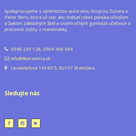
Spolupracujeme s výnimočnou autorskou dvojicou Zuzana a
Peter Bero, ktorá už viac ako tridsať rokov ponúka učiteľom
a žiakom základných škôl a osemročných gymnázií učebnice a
pracovné zošity z matematiky.
0948 239 128, 0904 468 084
info@liberaterra.sk
Levanduľová 14343/5, 82107 Bratislava
Sledujte nás